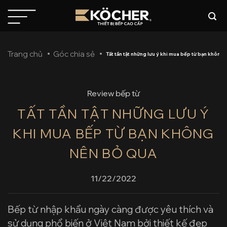
Bỏ
qua
nội
dung
Trang chủ
Góc chia sẻ
Tất tần tật những lưu ý khi mua bếp từ bạn không
Review bếp từ
TẤT TẦN TẬT NHỮNG LƯU Ý
KHI MUA BẾP TỪ BẠN KHÔNG
NÊN BỎ QUA
11/22/2022
Bếp từ nhập khẩu ngày càng được yêu thích và
sử dụng phổ biến ở Việt Nam bởi thiết kế đẹp