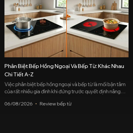
Phân Biệt Bếp Hồng Ngoại Và Bếp Từ: Khác Nhau
Chi Tiết A-Z
Việc phân biệt bếp hồng ngoại và bếp từ là mối bận tâm
của rất nhiều gia đình khi đứng trước quyết định nâng
cấp thiết bị bếp. Dù đều sở hữu thiết kế hiện đại, sang
06/08/2026
Review bếp từ
trọng và mặt kính sáng bóng, hai dòng bếp này lại hoạt
động dựa trên những công nghệ [...]