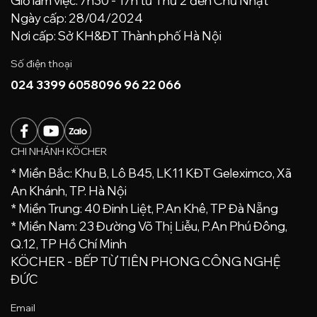
Giờ làm việc: 7h30 - 17h từ Thứ 2 đến Chủ Nhật
Ngày cấp: 28/04/2024
Nơi cấp: Sở KH&ĐT Thành phố Hà Nội
Số điện thoại
024 3399 6058
096 96 22 066
CHI NHÁNH KÖCHER
* Miền Bắc: Khu B, Lô B45, LK11 KĐT Geleximco, Xã
An Khánh, TP. Hà Nội
* Miền Trung: 40 Đinh Liệt, P.An Khê, TP Đà Nẵng
* Miền Nam: 23 Đường Võ Thị Liễu, P.An Phú Đông,
Q.12, TP Hồ Chí Minh
KÖCHER - BẾP TỪ TIÊN PHONG CÔNG NGHỆ
ĐỨC
Email