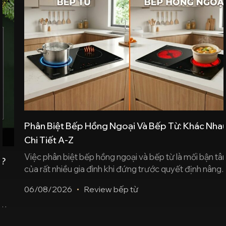
Phân Biệt Bếp Hồng Ngoại Và Bếp Từ: Khác Nhau
Chi Tiết A-Z
Việc phân biệt bếp hồng ngoại và bếp từ là mối bận tâm
của rất nhiều gia đình khi đứng trước quyết định nâng
cấp thiết bị bếp. Dù đều sở hữu thiết kế hiện đại, sang
06/08/2026
Review bếp từ
trọng và mặt kính sáng bóng, hai dòng bếp này lại hoạt
động dựa trên những công nghệ [...]