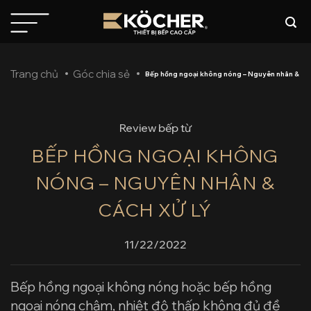
Bỏ
qua
nội
dung
Trang chủ
Góc chia sẻ
Bếp hồng ngoại không nóng – Nguyên nhân & các
Review bếp từ
BẾP HỒNG NGOẠI KHÔNG
NÓNG – NGUYÊN NHÂN &
CÁCH XỬ LÝ
11/22/2022
Bếp hồng ngoại không nóng hoặc bếp hồng
ngoại nóng chậm, nhiệt độ thấp không đủ đề