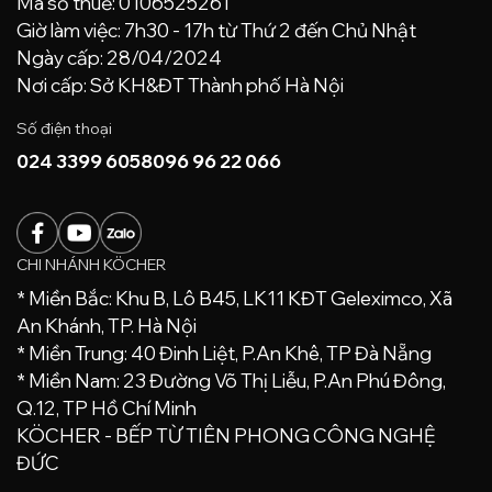
Mã số thuế: 0106525261
Giờ làm việc: 7h30 - 17h từ Thứ 2 đến Chủ Nhật
Ngày cấp: 28/04/2024
Nơi cấp: Sở KH&ĐT Thành phố Hà Nội
Số điện thoại
024 3399 6058
096 96 22 066
CHI NHÁNH KÖCHER
* Miền Bắc: Khu B, Lô B45, LK11 KĐT Geleximco, Xã
An Khánh, TP. Hà Nội
* Miền Trung: 40 Đinh Liệt, P.An Khê, TP Đà Nẵng
* Miền Nam: 23 Đường Võ Thị Liễu, P.An Phú Đông,
Q.12, TP Hồ Chí Minh
KÖCHER - BẾP TỪ TIÊN PHONG CÔNG NGHỆ
ĐỨC