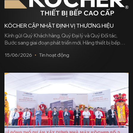
KÖCHER CẬP NHẬT ĐỊNH VỊ THƯƠNG HIỆU
Kính gửi Quý Khách hàng, Quý Đại lý và Quý Đối tác,
Bước sang giai đoạn phát triển mới, Hãng thiết bị bếp
Köcher chính thức cập nhật nội dung truyền thông
15/06/2026
Tin hoạt động
thương hiệu thành “Thiết bị bếp cao cấp – Premium
Kitchen Appliances”, cụ thể hóa rõ hơn định vị sản phẩm,
phân khúc [...]