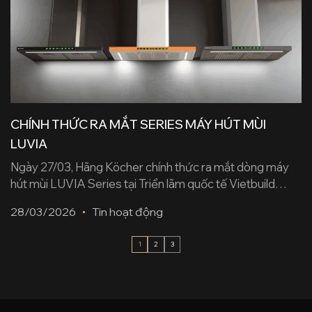
CHÍNH THỨC RA MẮT SERIES MÁY HÚT MÙI
LUVIA
Ngày 27/03, Hãng Köcher chính thức ra mắt dòng máy
hút mùi LUVIA Series tại Triển lãm quốc tế Vietbuild
2026. Khám phá LUVIA với công nghệ Êm — Đẹp — Có
28/03/2026
Tin hoạt động
Gu và hàng loạt trải nghiệm thực tế từ khách hàng. SỰ
KIỆN RA MẮT MÁY HÚT MÙI LUVIA SERIES — KHI
1
2
3
MÁY [...]