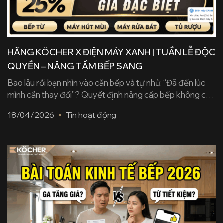
HÃNG KÖCHER X ĐIỆN MÁY XANH | TUẦN LỄ ĐỘC
QUYỀN – NÂNG TẦM BẾP SANG
Bao lâu rồi bạn nhìn vào căn bếp và tự nhủ: “Đã đến lúc
mình cần thay đổi”? Quyết định nâng cấp bếp không chỉ
đơn thuần là mua một thiết bị mới, đó là sự đầu tư cho
18/04/2026
Tin hoạt động
sức khỏe, cảm hứng nấu nướng và sự an tâm tuyệt đối.
Hiểu được những băn [...]