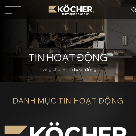
Bỏ
qua
nội
dung
TIN HOẠT ĐỘNG
Trang chủ
Tin hoạt động
DANH MỤC
TIN HOẠT ĐỘNG