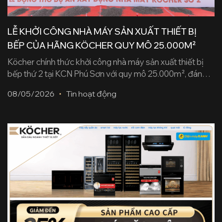
LỄ KHỞI CÔNG NHÀ MÁY SẢN XUẤT THIẾT BỊ
BẾP CỦA HÃNG KÖCHER QUY MÔ 25.000M²
Köcher chính thức khởi công nhà máy sản xuất thiết bị
bếp thứ 2 tại KCN Phú Sơn với quy mô 25.000m², đánh
dấu bước phát triển trong chiến lược đầu tư sản xuất,
08/05/2026
Tin hoạt động
hướng tới đáp ứng tiêu chuẩn quốc tế và mở rộng ra thị
trường toàn cầu. Köcher vừa tổ chức lễ [...]