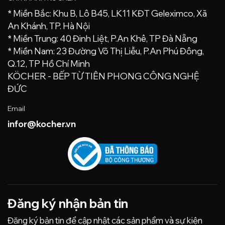
* Miền Bắc: Khu B, Lô B45, LK11 KĐT Geleximco, Xã
An Khánh, TP. Hà Nội
* Miền Trung: 40 Đinh Liệt, P.An Khê, TP Đà Nẵng
* Miền Nam: 23 Đường Võ Thị Liễu, P.An Phú Đông,
Q.12, TP Hồ Chí Minh
KÖCHER - BẾP TỪ TIÊN PHONG CÔNG NGHỆ
ĐỨC
Email
infor@kocher.vn
Đăng ký nhận bản tin
Đăng ký bản tin để cập nhật các sản phẩm và sự kiện