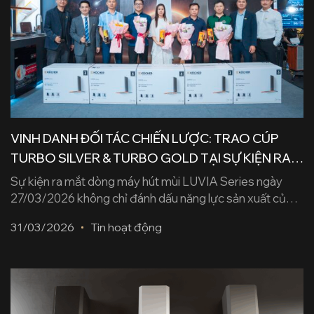
VINH DANH ĐỐI TÁC CHIẾN LƯỢC: TRAO CÚP
TURBO SILVER & TURBO GOLD TẠI SỰ KIỆN RA
MẮT LUVIA SERIES
Sự kiện ra mắt dòng máy hút mùi LUVIA Series ngày
27/03/2026 không chỉ đánh dấu năng lực sản xuất của
hãng Köcher và trí tuệ của các kĩ sư Việt Nam mà còn là
31/03/2026
Tin hoạt động
dịp để tri ân những đối tác đã đồng hành đưa dòng sản
phẩm Turbo X đến mọi căn bếp [...]