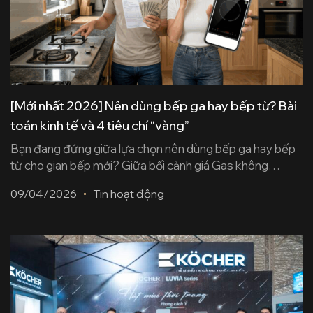
[Mới nhất 2026] Nên dùng bếp ga hay bếp từ? Bài
toán kinh tế và 4 tiêu chí “vàng”
Bạn đang đứng giữa lựa chọn nên dùng bếp ga hay bếp
từ cho gian bếp mới? Giữa bối cảnh giá Gas không
ngừng biến động và cái nóng hầm hập của mùa hè đang
09/04/2026
Tin hoạt động
cận kề, việc cân nhắc chi phí và hiệu năng trở nên quan
trọng hơn bao giờ hết. Dựa trên [...]