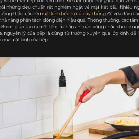
và bề mặt tiếp xúc bên trên. Để đạt được năng lực bảo vệ tối 
hỏi những tiêu chuẩn rất nghiêm ngặt về mặt kết cấu. Nhiều ng
thường thắc mắc liệu
mặt kính bếp từ có dày không
để vừa đảm bảo
 khả năng phân tách dòng điện hiệu quả. Thông thường, các tấm
8mm, giúp tạo ra một tấm lá chắn an toàn vững chắc cho cả ng
a, nguyên lý của bếp là dùng từ trường xuyên qua lớp kính để 
 qua mặt kính của bếp.