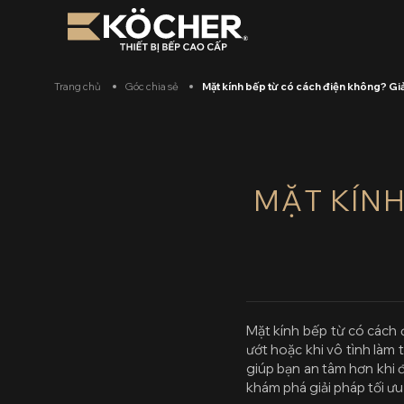
Bỏ
qua
nội
dung
Trang chủ
Góc chia sẻ
Mặt kính bếp từ có cách điện không? Giả
MẶT KÍNH
Mặt kính bếp từ có cách
ướt hoặc khi vô tình làm 
giúp bạn an tâm hơn khi 
khám phá giải pháp tối ưu 