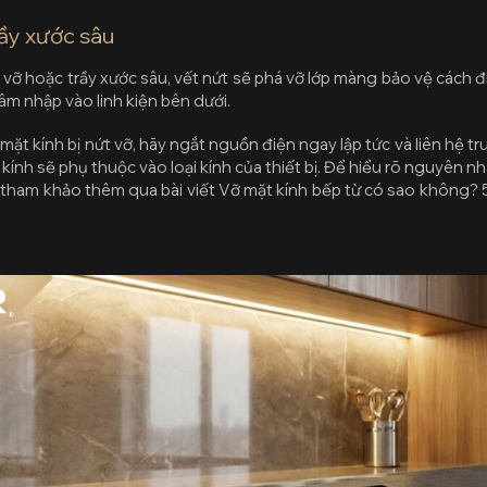
rầy xước sâu
t vỡ hoặc trầy xước sâu, vết nứt sẽ phá vỡ lớp màng bảo vệ cách đ
âm nhập vào linh kiện bên dưới.
 mặt kính bị nứt vỡ, hãy ngắt nguồn điện ngay lập tức và liên hệ 
 kính sẽ phụ thuộc vào loại kính của thiết bị. Để hiểu rõ nguyên n
ể tham khảo thêm qua bài viết Vỡ mặt kính bếp từ có sao không? 