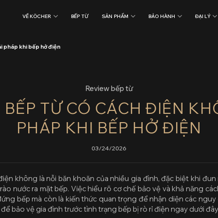
VỀ KÖCHER
BẾP TỪ
SẢN PHẨM
BẢO HÀNH
ĐẠI LÝ
i pháp khi bếp hở điện
Review bếp từ
 BẾP TỪ CÓ CÁCH ĐIỆN KH
PHÁP KHI BẾP HỞ ĐIỆN
03/24/2026
 điện không
là nỗi băn khoăn của nhiều gia đình, đặc biệt khi đu
trào nước ra mặt bếp. Việc hiểu rõ cơ chế bảo vệ và khả năng cá
đứng bếp mà còn là kiến thức quan trọng để nhận diện các nguy
để bảo vệ gia đình trước tình trạng bếp bị rò rỉ điện ngay dưới đây