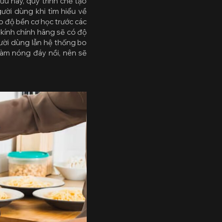
ưu này, quy trình chế tạo
ười dùng khi tìm hiểu về
 độ bền cơ học trước các
 kính chính hãng sẽ có độ
ười dùng lẫn hệ thống bo
làm nóng đáy nồi, nên sẽ