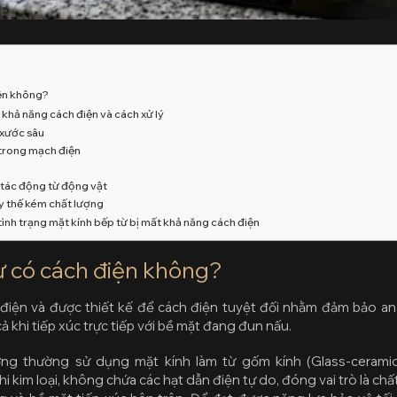
iện không?
khả năng cách điện và cách xử lý
 xước sâu
trong mạch điện
 tác động từ động vật
ay thế kém chất lượng
 tình trạng mặt kính bếp từ bị mất khả năng cách điện
ừ có cách điện không?
 điện và được thiết kế để cách điện tuyệt đối nhằm đảm bảo a
ả khi tiếp xúc trực tiếp với bề mặt đang đun nấu.
ượng thường sử dụng mặt kính làm từ gốm kính (Glass-cerami
phi kim loại, không chứa các hạt dẫn điện tự do, đóng vai trò là c