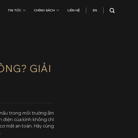
TIN TỨC
CHÍNH SÁCH
LIÊN HỆ
EN
ÔNG? GIẢI
n nấu trong môi trường ẩm
ch điện của kính không chỉ
 cơ mất an toàn. Hãy cùng
.