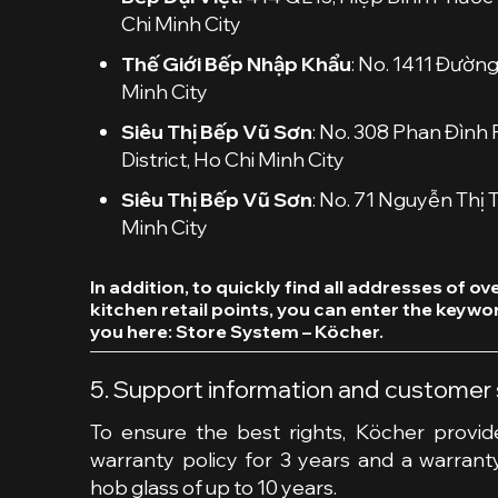
Chi Minh City
Thế Giới Bếp Nhập Khẩu
: No. 1411 Đường 
Minh City
Siêu Thị Bếp Vũ Sơn
: No. 308 Phan Đình
District,
Ho Chi Minh City
Siêu Thị Bếp Vũ Sơn
: No. 71 Nguyễn Thị T
Minh City
In addition, to quickly find all addresses of
ove
kitchen retail points, you can enter the keywo
you here:
Store System – Köcher
.
5. Support information and customer 
To ensure the best rights, Köcher provi
warranty policy for 3 years and a warrant
hob glass of up to 10 years.