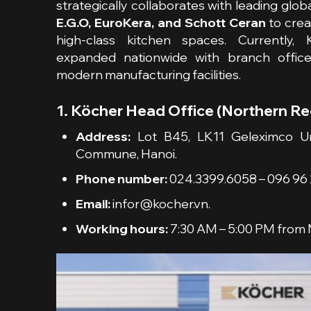
strategically collaborates with leading glob
E.G.O, EuroKera, and Schott Ceran
to creat
high-class kitchen spaces. Currently,
expanded nationwide with branch office
modern manufacturing facilities.
1. Köcher Head Office (Northern Re
Address:
Lot B45, LK11 Geleximco U
Commune, Hanoi.
Phone number:
024.3399.6058 – 096 96 
Email:
infor@kocher.vn.
Working hours:
7:30 AM – 5:00 PM from