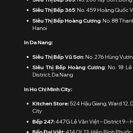
Siêu Thị Bếp 365
: No. 459 Hoàng Quốc Vi
Siêu Thị Bếp Hoàng Cương
: No. 88 Than
Hanoi
In Da Nang:
Siêu Thị Bếp Vũ Sơn
: No. 276 Hùng Vươn
Siêu Thị Bếp Hoàng Cương
: No. 18 L
District, Da Nang
In Ho Chi Minh City:
Kitchen Store:
524 Hậu Giang, Ward 12, Di
City
Bếp 247:
447G Lê Văn Việt – District 9 – 
Bếp Đại Việt:
414 QL13, Hiệp Bình Phước 