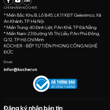
CHI NHÁNH KÖCHER
* Miền Bắc: Khu B, Lô B45, LK11 KĐT Geleximco, Xã
An Khánh, TP. Hà Nội
* Miền Trung: 40 Đinh Liệt, P.An Khê, TP Đà Nẵng
* Miền Nam: 23 Đường Võ Thị Liễu, P.An Phú Đông,
Q.12, TP Hồ Chí Minh
KÖCHER - BẾP TỪ TIÊN PHONG CÔNG NGHỆ
ĐỨC
Email
infor@kocher.vn
Đăng ký nhận bản tin