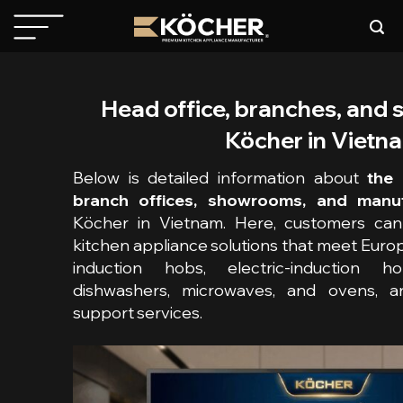
Skip
to
content
Head office, branches, and
Köcher in Vietn
Below is detailed information about
the 
branch offices, showrooms, and manufa
Köcher in Vietnam. Here, customers can
kitchen appliance solutions that meet Euro
induction hobs, electric-induction h
dishwashers, microwaves, and ovens, a
support services.