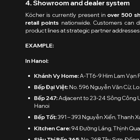
4. Showroom and dealer system
Köcher is currently present in
over 500 s
retail points
nationwide. Customers can di
product lines at strategic partner addresses
EXAMPLE:
In Hanoi:
Khánh Vy Home:
A-TT6-9 Him Lam Vạn P
Bếp Đại Việt:
No. 596 Nguyễn Văn Cừ, Lon
Bếp 247:
Adjacent to 23-24 Sông Công U
Hanoi
Bếp Tốt:
391 – 393 Nguyễn Xiển, Thanh X
Kitchen Care:
94 Đường Láng, Thịnh Qua
Siêu Thị Bếp 365
: No. 268 Tây Sơn, Đống