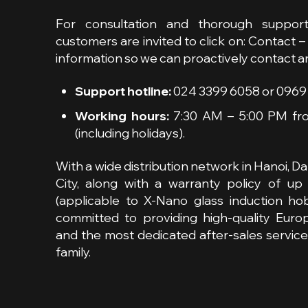
For consultation and thorough support
customers are invited to click on:
Contact –
information so we can proactively contact 
Support hotline:
024 3399 6058 or 0969
Working hours:
7:30 AM – 5:00 PM fr
(including holidays).
With a wide distribution network in Hanoi, D
City, along with a warranty policy of up
(applicable to X-Nano glass induction ho
committed to providing high-quality Euro
and the most dedicated after-sales servic
family.