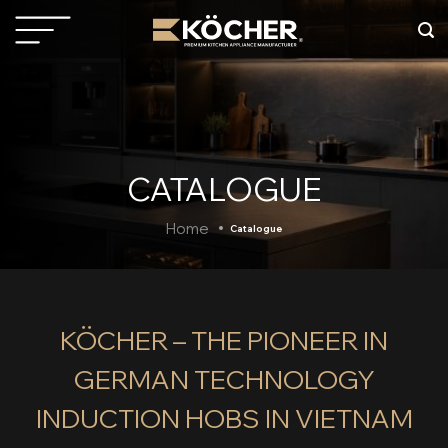
Skip
to
content
CATALOGUE
Home
Catalogue
KÖCHER – THE PIONEER IN
GERMAN TECHNOLOGY
INDUCTION HOBS IN VIETNAM