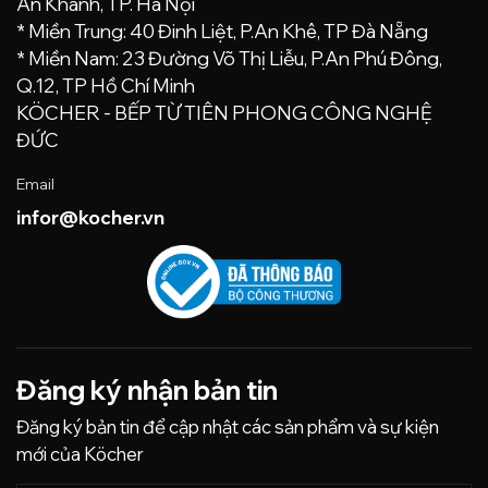
An Khánh, TP. Hà Nội
* Miền Trung: 40 Đinh Liệt, P.An Khê, TP Đà Nẵng
* Miền Nam: 23 Đường Võ Thị Liễu, P.An Phú Đông,
Q.12, TP Hồ Chí Minh
KÖCHER - BẾP TỪ TIÊN PHONG CÔNG NGHỆ
ĐỨC
Email
infor@kocher.vn
Đăng ký nhận bản tin
Đăng ký bản tin để cập nhật các sản phẩm và sự kiện
mới của Köcher