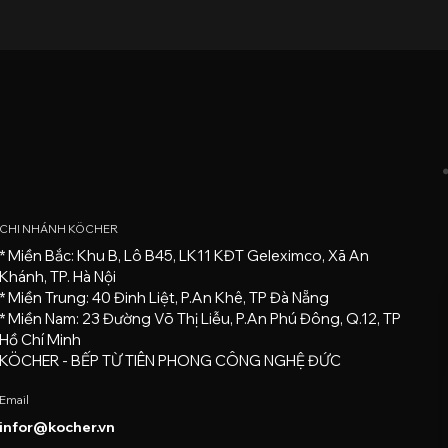
CHI NHÁNH KÖCHER
* Miền Bắc: Khu B, Lô B45, LK11 KĐT Geleximco, Xã An
Khánh, TP. Hà Nội
* Miền Trung: 40 Đinh Liệt, P.An Khê, TP Đà Nẵng
* Miền Nam: 23 Đường Võ Thị Liễu, P.An Phú Đông, Q.12, TP
Hồ Chí Minh
KÖCHER - BẾP TỪ TIÊN PHONG CÔNG NGHỆ ĐỨC
Email
infor@kocher.vn