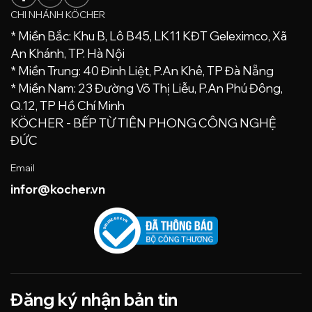
CHI NHÁNH KÖCHER
* Miền Bắc: Khu B, Lô B45, LK11 KĐT Geleximco, Xã
An Khánh, TP. Hà Nội
* Miền Trung: 40 Đinh Liệt, P.An Khê, TP Đà Nẵng
* Miền Nam: 23 Đường Võ Thị Liễu, P.An Phú Đông,
Q.12, TP Hồ Chí Minh
KÖCHER - BẾP TỪ TIÊN PHONG CÔNG NGHỆ
ĐỨC
Email
infor@kocher.vn
Đăng ký nhận bản tin