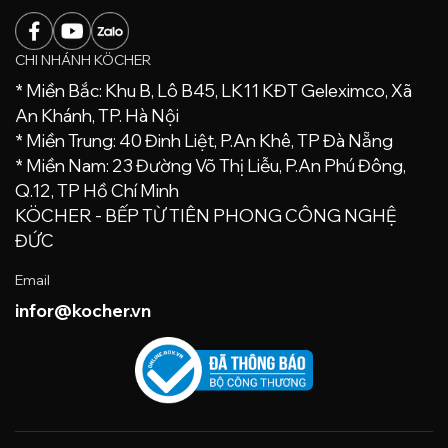
CHI NHÁNH KÖCHER
* Miền Bắc: Khu B, Lô B45, LK11 KĐT Geleximco, Xã
An Khánh, TP. Hà Nội
* Miền Trung: 40 Đinh Liệt, P.An Khê, TP Đà Nẵng
* Miền Nam: 23 Đường Võ Thị Liễu, P.An Phú Đông,
Q.12, TP Hồ Chí Minh
KÖCHER - BẾP TỪ TIÊN PHONG CÔNG NGHỆ
ĐỨC
Email
infor@kocher.vn