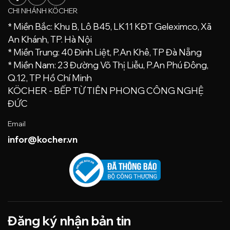
CHI NHÁNH KÖCHER
* Miền Bắc: Khu B, Lô B45, LK11 KĐT Geleximco, Xã
An Khánh, TP. Hà Nội
* Miền Trung: 40 Đinh Liệt, P.An Khê, TP Đà Nẵng
* Miền Nam: 23 Đường Võ Thị Liễu, P.An Phú Đông,
Q.12, TP Hồ Chí Minh
KÖCHER - BẾP TỪ TIÊN PHONG CÔNG NGHỆ
ĐỨC
Email
infor@kocher.vn
Đăng ký nhận bản tin