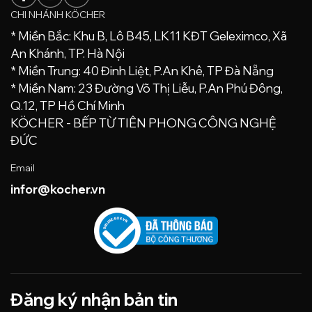
CHI NHÁNH KÖCHER
* Miền Bắc: Khu B, Lô B45, LK11 KĐT Geleximco, Xã
An Khánh, TP. Hà Nội
* Miền Trung: 40 Đinh Liệt, P.An Khê, TP Đà Nẵng
* Miền Nam: 23 Đường Võ Thị Liễu, P.An Phú Đông,
Q.12, TP Hồ Chí Minh
KÖCHER - BẾP TỪ TIÊN PHONG CÔNG NGHỆ
ĐỨC
Email
infor@kocher.vn
Đăng ký nhận bản tin