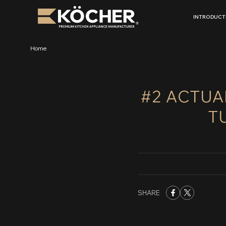
Skip
to
INTRODUCT
content
Home
#2 ACTUA
T
SHARE