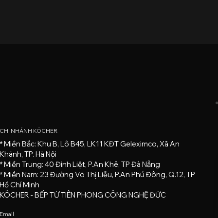
CHI NHÁNH KÖCHER
* Miền Bắc: Khu B, Lô B45, LK11 KĐT Geleximco, Xã An
Khánh, TP. Hà Nội
* Miền Trung: 40 Đinh Liệt, P.An Khê, TP Đà Nẵng
* Miền Nam: 23 Đường Võ Thị Liễu, P.An Phú Đông, Q.12, TP
Hồ Chí Minh
KÖCHER - BẾP TỪ TIÊN PHONG CÔNG NGHỆ ĐỨC
Email