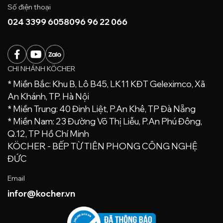
Số điện thoại
024 3399 6058
096 96 22 066
CHI NHÁNH KÖCHER
* Miền Bắc: Khu B, Lô B45, LK11 KĐT Geleximco, Xã
An Khánh, TP. Hà Nội
* Miền Trung: 40 Đinh Liệt, P.An Khê, TP Đà Nẵng
* Miền Nam: 23 Đường Võ Thị Liễu, P.An Phú Đông,
Q.12, TP Hồ Chí Minh
KÖCHER - BẾP TỪ TIÊN PHONG CÔNG NGHỆ
ĐỨC
Email
infor@kocher.vn