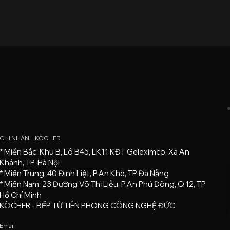
CHI NHÁNH KÖCHER
* Miền Bắc: Khu B, Lô B45, LK11 KĐT Geleximco, Xã An
Khánh, TP. Hà Nội
* Miền Trung: 40 Đinh Liệt, P.An Khê, TP Đà Nẵng
* Miền Nam: 23 Đường Võ Thị Liễu, P.An Phú Đông, Q.12, TP
Hồ Chí Minh
KÖCHER - BẾP TỪ TIÊN PHONG CÔNG NGHỆ ĐỨC
Email