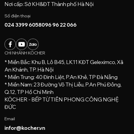
Nơi cấp: Sở KH&ĐT Thành phố Hà Nội
Số điện thoại
024 3399 6058
096 96 22 066
CHI NHÁNH KÖCHER
* Miền Bắc: Khu B, Lô B45, LK11 KĐT Geleximco, Xã
An Khánh, TP. Hà Nội
* Miền Trung: 40 Đinh Liệt, P.An Khê, TP Đà Nẵng
* Miền Nam: 23 Đường Võ Thị Liễu, P.An Phú Đông,
Q.12, TP Hồ Chí Minh
KÖCHER - BẾP TỪ TIÊN PHONG CÔNG NGHỆ
ĐỨC
Email
infor@kocher.vn