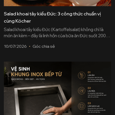
Salad khoai tây kiểu Đức: 3 công thức chuẩn vị
cùng Köcher
Salad khoai tây kiểu Đức (Kartoffelsalat) không chỉ là
món ăn kèm – đây là linh hồn của bữa ăn Đức suốt 200
năm. Bài viết này từ Köcher sẽ tổng hợp 3 biến thể kinh
10/07/2026
Góc chia sẻ
điển nhất từ hai vùng khác nhau của nước Đức, giải thích
rõ bí quyết tạo nên vị chua [...]