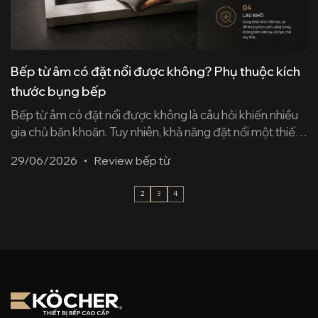
Bếp từ âm có đặt nổi được không? Phụ thuộc kích
thước bụng bếp
Bếp từ âm có đặt nổi được không là câu hỏi khiến nhiều
gia chủ băn khoăn. Tuy nhiên, khả năng đặt nổi một thiết
bị vốn được thiết kế lắp chìm không nằm ở thương hiệu
29/06/2026
Review bếp từ
hay công suất, mà phụ thuộc hoàn toàn vào kích thước
bụng bếp của bạn. Chỉ cần nắm [...]
2
3
4