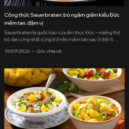
Công thức Sauerbraten: bò ngâm giấm kiểu Đức
mềm tan, đậm vị
Sauerbraten là quốc bảo của ẩm thực Đức – miếng thịt
bò dai cứng nhất cũng trở nên mềm tan sau 3 đến 6
ngày ngâm giấm, rồi được hầm chậm đến khi sốt nâu
10/07/2026
Góc chia sẻ
sóng sánh. Bài viết này từ Köcher sẽ hướng dẫn từng
bước chế biến Sauerbraten chuẩn vị, giải thích bí [...]