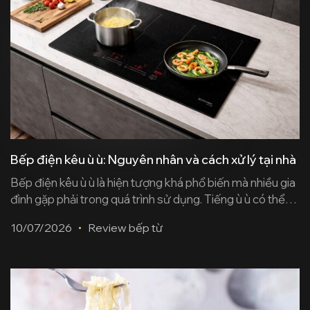
Bếp điện kêu ù ù: Nguyên nhân và cách xử lý tại nhà
Bếp điện kêu ù ù là hiện tượng khá phổ biến mà nhiều gia
đình gặp phải trong quá trình sử dụng. Tiếng ù ù có thể
chỉ là biểu hiện bình thường khi bếp vận hành ở công suất
10/07/2026
Review bếp từ
cao, nhưng cũng có thể là dấu hiệu cảnh báo linh kiện bên
trong đang [...]