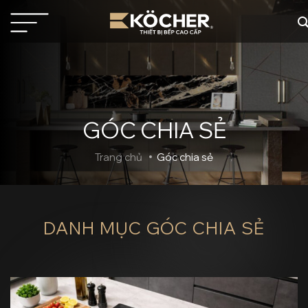
Bỏ
qua
nội
dung
GÓC CHIA SẺ
Trang chủ
Góc chia sẻ
DANH MỤC
GÓC CHIA SẺ