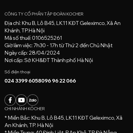
CÔNG TY CỔ PHẦN TẬP ĐOÀN KOCHER
Địa chỉ: Khu B, Lô B45, LK11 KĐT Geleximco, Xã An
Khánh, TP.Hà Nội
Mã số thuế: 0106525261
Giờ làm việc: 7h30 - 17h từ Thứ 2 đến Chủ Nhật
Ngày cấp: 28/04/2024
Nơi cấp: Sở KH&ĐT Thành phố Hà Nội
Số điện thoại
024 3399 6058
096 96 22 066
CHI NHÁNH KÖCHER
* Miền Bắc: Khu B, Lô B45, LK11 KĐT Geleximco, Xã
An Khánh, TP. Hà Nội
* Miền Trung: 40 Đinh Liệt, P.An Khê, TP Đà Nẵng