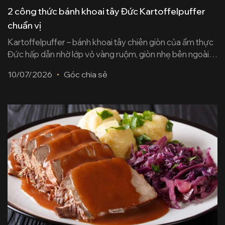
2 công thức bánh khoai tây Đức Kartoffelpuffer
chuẩn vị
Kartoffelpuffer – bánh khoai tây chiên giòn của ẩm thực
Đức hấp dẫn nhờ lớp vỏ vàng ruộm, giòn nhẹ bên ngoài
và phần khoai mềm thơm bên trong. Bài viết này từ
10/07/2026
Góc chia sẻ
Köcher sẽ hướng dẫn hai công thức gốc từ cuốn Công
Thức Nấu Ăn Đức Tuyển Chọn, giải thích từng bước thực
[...]