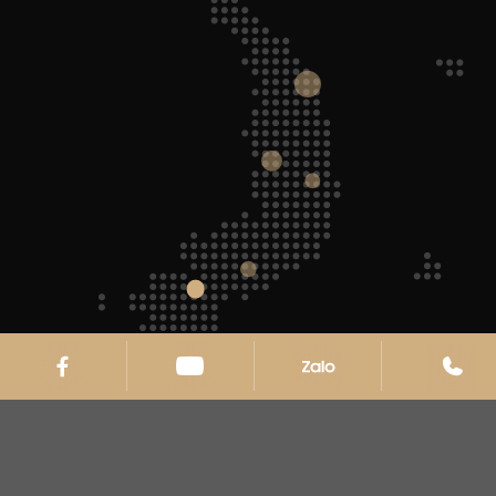
Bản quyền thuộc về Köcher.
VỀ KÖCHER
SẢN PHẨM
THƯ VIỆN
HỖ TRỢ – ĐẠI LÝ
TIN TỨC