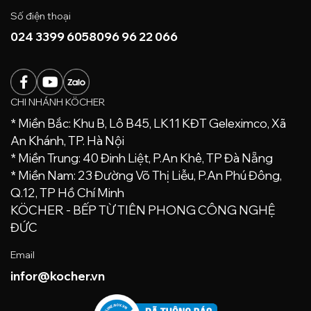
Số điện thoại
024 3399 6058
096 96 22 066
CHI NHÁNH KÖCHER
* Miền Bắc: Khu B, Lô B45, LK11 KĐT Geleximco, Xã
An Khánh, TP. Hà Nội
* Miền Trung: 40 Đinh Liệt, P.An Khê, TP Đà Nẵng
* Miền Nam: 23 Đường Võ Thị Liễu, P.An Phú Đông,
Q.12, TP Hồ Chí Minh
KÖCHER - BẾP TỪ TIÊN PHONG CÔNG NGHỆ
ĐỨC
Email
infor@kocher.vn