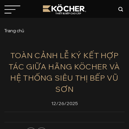
Bỏ
qua
nội
dung
Trang chủ
TOÀN CẢNH LỄ KÝ KẾT HỢP
TÁC GIỮA HÃNG KÖCHER VÀ
HỆ THỐNG SIÊU THỊ BẾP VŨ
SƠN
12/26/2025