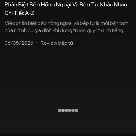
Phân Biệt Bếp Hồng Ngoại Và Bếp Từ: Khác Nhau
Chi Tiết A-Z
Việc phân biệt bếp hồng ngoại và bếp từ là mối bận tâm
của rất nhiều gia đình khi đứng trước quyết định nâng
cấp thiết bị bếp. Dù đều sở hữu thiết kế hiện đại, sang
06/08/2026
Review bếp từ
trọng và mặt kính sáng bóng, hai dòng bếp này lại hoạt
động dựa trên những công nghệ [...]