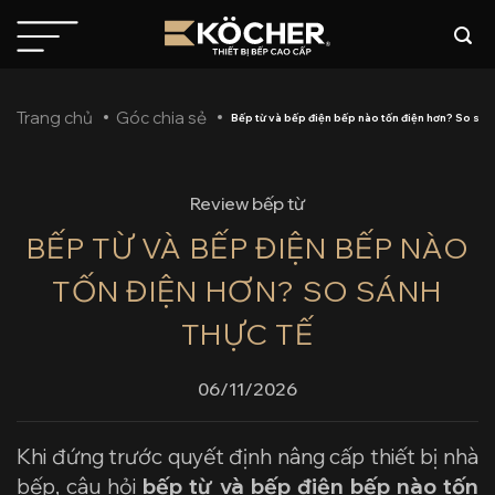
Bỏ
qua
nội
dung
Trang chủ
Góc chia sẻ
Bếp từ và bếp điện bếp nào tốn điện hơn? So sánh
Review bếp từ
BẾP TỪ VÀ BẾP ĐIỆN BẾP NÀO
TỐN ĐIỆN HƠN? SO SÁNH
THỰC TẾ
06/11/2026
Khi đứng trước quyết định nâng cấp thiết bị nhà
bếp, câu hỏi
bếp từ và bếp điện bếp nào tốn