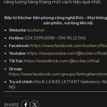
năng lượng hàng tháng một cách hiệu quả nhất.
Bếp từ Köcher tiên phong công nghệ Đức – Mọi thông ti
sản phẩm, vui lòng liên hệ:
Website:
kocher.vn
Hotline:
024.3399.6058 – 096 96 22 066
Facebook:
https://www.facebook.com/kocher.offici
Youtube:
https://www.youtube.com/@kocher.official
TikTok:
https://www.tiktok.com/@kocher.official
Group:
https://www.facebook.com/groups/kinhnghiemchon
Trụ sở chính:
Khu B, Lô B45, LK11 KĐT Geleximco, Xã
Nội
SHARE