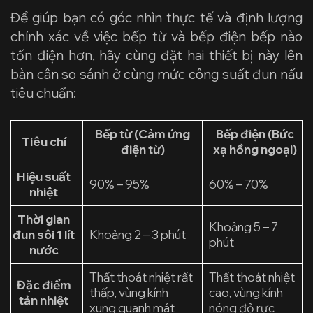
Để giúp bạn có góc nhìn thực tế và định lượng
chính xác về việc bếp từ và bếp điện bếp nào
tốn điện hơn, hãy cùng đặt hai thiết bị này lên
bàn cân so sánh ở cùng mức công suất đun nấu
tiêu chuẩn:
Bếp từ (Cảm ứng
Bếp điện (Bức
Tiêu chí
điện từ)
xạ hồng ngoại)
Hiệu suất
90% – 95%
60% – 70%
nhiệt
Thời gian
Khoảng 5 – 7
đun sôi 1 lít
Khoảng 2 – 3 phút
phút
nước
Thất thoát nhiệt rất
Thất thoát nhiệt
Đặc điểm
thấp, vùng kính
cao, vùng kính
tản nhiệt
xung quanh mát
nóng đỏ rực