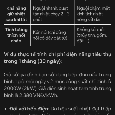
Khả năng
Nguội nhanh, quạt
Nguội chậm, mặt
giữ nhiệt
tản nhiệt chạy 2 – 3
kính tích nhiệt
sau khi tắt
phút
nóng rất dài
Tính tương
Không kén nồi
Kén nồi (chỉ dùng
thích nồi
(thủy tinh, gốm,
nồi có đáy bắt từ)
chảo
đất…)
Ví dụ thực tế tính chi phí điện năng tiêu thụ
trong 1 tháng (30 ngày):
Giả sử gia đình bạn sử dụng bếp đun nấu trung
bình 1 giờ mỗi ngày với mức công suất chỉ định là
2000W (2kW). Giá điện sinh hoạt tạm tính trung
bình là 2.380 VNĐ/kWh.
Đối với bếp điện:
Do hiệu suất nhiệt đạt thấp