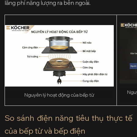
lãng phí năng lượng ra bên ngoài.
Nguy
Nguyên lý hoạt động của bếp từ
So sánh điện năng tiêu thụ thực tế
của bếp từ và bếp điện