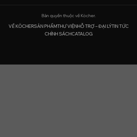
Bản quyền thuộc về Köcher.
VỀ KÖCHER
SẢN PHẨM
THƯ VIỆN
HỖ TRỢ – ĐẠI LÝ
TIN TỨC
CHÍNH SÁCH
CATALOG