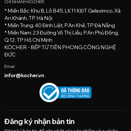
CHI NHÁNH KÖCHER
* Miền Bắc: Khu B, Lô B45, LK11 KĐT Geleximco, Xã
An Khánh, TP. Hà Nội
* Miền Trung: 40 Đinh Liệt, P.An Khê, TP Đà Nẵng
* Miền Nam: 23 Đường Võ Thị Liễu, P.An Phú Đông,
Q.12, TP Hồ Chí Minh
KÖCHER - BẾP TỪ TIÊN PHONG CÔNG NGHỆ
ĐỨC
Email
infor@kocher.vn
Đăng ký nhận bản tin