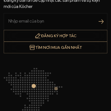
Đăng ký bản tin để cập nhật các sản phẩm và sự kiện
mới của Köcher
ĐĂNG KÝ HỢP TÁC
TÌM NƠI MUA GẦN NHẤT