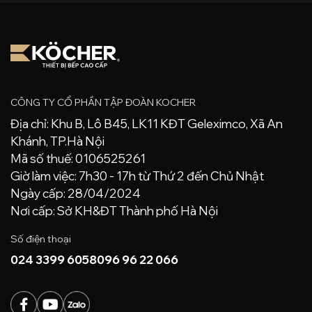
992 Đường Láng , Đống Đa , HN
024 3399 6058
Từ thứ 2 đến thứ 6 (8:30 - 17:00)
CHỈ ĐƯỜNG
CÔNG TY CỔ PHẦN TẬP ĐOÀN KOCHER
KÖCHER BẾP CHÂU AN
Địa chỉ: Khu B, Lô B45, LK11 KĐT Geleximco, Xã An
Khánh, TP.Hà Nội
121 Bằng Liệt, Hoàng Mai, Hà Nội
Mã số thuế: 0106525261
024 3399 6058
Giờ làm việc: 7h30 - 17h từ Thứ 2 đến Chủ Nhật
Từ thứ 2 đến thứ 6 (8:30 - 17:00)
Ngày cấp: 28/04/2024
CHỈ ĐƯỜNG
Nơi cấp: Sở KH&ĐT Thành phố Hà Nội
Số điện thoại
KÖCHER BẾP CHUNG PHƯỜNG
024 3399 6058
096 96 22 066
Vincom Tuyên Quang, Thành phố Tuyên Quang
024 3399 6058
Từ thứ 2 đến thứ 6 (8:30 - 17:00)