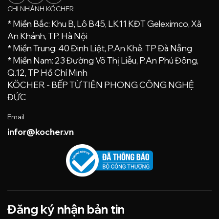
CHI NHÁNH KÖCHER
CHỈ ĐƯỜNG
* Miền Bắc: Khu B, Lô B45, LK11 KĐT Geleximco, Xã
An Khánh, TP. Hà Nội
KÖCHER BẾP CƯỜNG THỊNH
* Miền Trung: 40 Đinh Liệt, P.An Khê, TP Đà Nẵng
Số 801 Quang Trung - Phường Quang Trung - Quận
* Miền Nam: 23 Đường Võ Thị Liễu, P.An Phú Đông,
Hà Đông - TP.Hà Nội
Q.12, TP Hồ Chí Minh
024 3399 6058
KÖCHER - BẾP TỪ TIÊN PHONG CÔNG NGHỆ
Từ thứ 2 đến thứ 6 (8:30 - 17:00)
ĐỨC
CHỈ ĐƯỜNG
Email
infor@kocher.vn
KÖCHER BẾP ĐẠI PHÁT
133 Tây Sơn
024 3399 6058
Từ thứ 2 đến thứ 6 (8:30 - 17:00)
CHỈ ĐƯỜNG
Đăng ký nhận bản tin