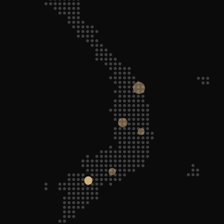
Ngô Quyền, Hải Phòng.
024 3399 6058
Từ thứ 2 đến thứ 6 (8:30 - 17:00)
CHỈ ĐƯỜNG
KÖCHER BẾP EUROKITS
486 Kim Giang, Thanh Trì, Hà Nội
024 3399 6058
Từ thứ 2 đến thứ 6 (8:30 - 17:00)
CHỈ ĐƯỜNG
KÖCHER BẾP HÀ THẢO
Minh Khai, Hoàng Mai, Hà Nội
024 3399 6058
Từ thứ 2 đến thứ 6 (8:30 - 17:00)