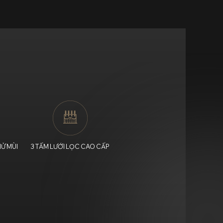
HỬ MÙI
3 TẤM LƯỚI LỌC CAO CẤP