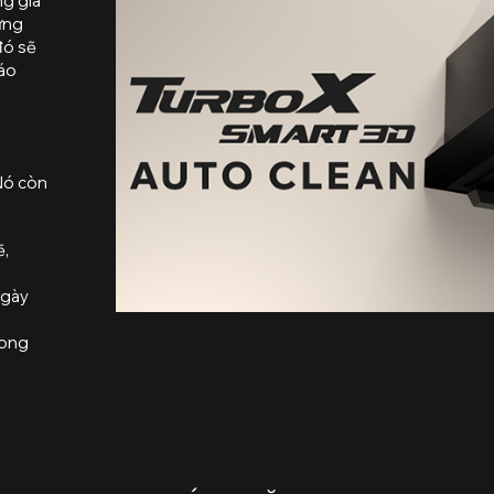
ng gia
ứng
đó sẽ
háo
 Nó còn
ẽ,
ngày
rong