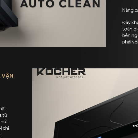
Nâng c
Đây khô
toàn di
bên ngo
phải vớ
, VẬN
suất
t từ
 hút
i chỉ
.