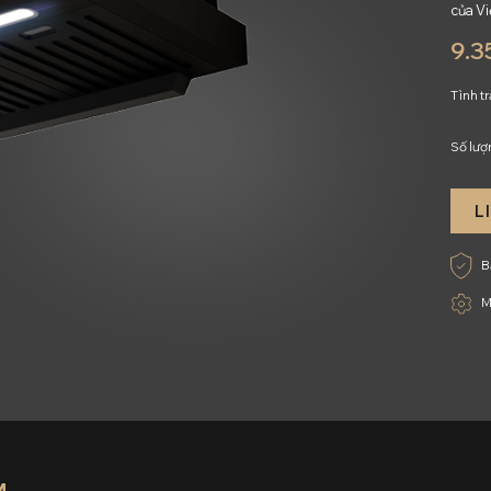
của Vi
9.3
Tình t
Số lượ
L
B
M