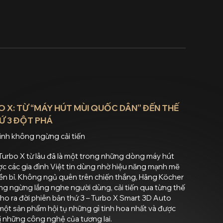
 X: TỪ “MÁY HÚT MÙI QUỐC DÂN” ĐẾN THẾ
Ứ 3 ĐỘT PHÁ
ình không ngừng cải tiến
Turbo X từ lâu đã là một trong những dòng máy hút
c các gia đình Việt tin dùng nhờ hiệu năng mạnh mẽ
ền bỉ. Không ngủ quên trên chiến thắng, Hãng Köcher
ng ngừng lắng nghe người dùng, cải tiến qua từng thế
ho ra đời phiên bản thứ 3 – Turbo X Smart 3D Auto
một sản phẩm hội tụ những gì tinh hoa nhất và được
ị những công nghệ của tương lai.