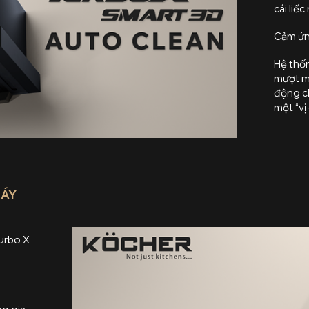
cái liếc
Cảm ứn
Hệ thốn
mượt m
động ch
một “vị
MÁY
Turbo X