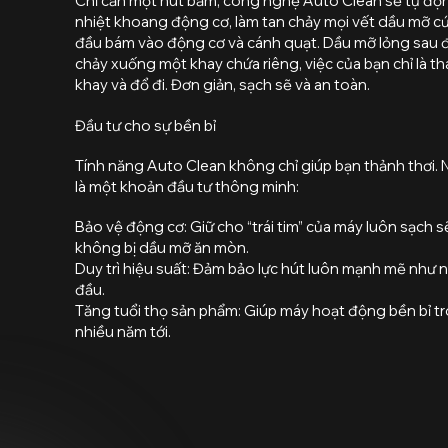
Chỉ cần một nút bấm, công nghệ Auto Clean sẽ tự độ
nhiệt khoang động cơ, làm tan chảy mọi vết dầu mỡ c
đầu bám vào động cơ và cánh quạt. Dầu mỡ lỏng sau 
chảy xuống một khay chứa riêng, việc của bạn chỉ là t
khay và đổ đi. Đơn giản, sạch sẽ và an toàn.
Đầu tư cho sự bền bỉ
Tính năng Auto Clean không chỉ giúp bạn thảnh thơi.
là một khoản đầu tư thông minh:
Bảo vệ động cơ: Giữ cho “trái tim” của máy luôn sạch s
không bị dầu mỡ ăn mòn.
Duy trì hiệu suất: Đảm bảo lực hút luôn mạnh mẽ như 
đầu.
Tăng tuổi thọ sản phẩm: Giúp máy hoạt động bền bỉ t
nhiều năm tới.