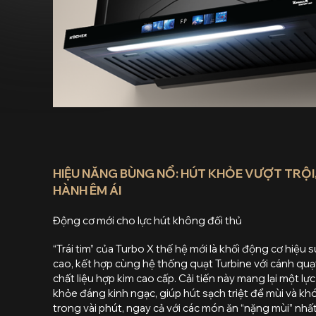
HIỆU NĂNG BÙNG NỔ: HÚT KHỎE VƯỢT TRỘI
HÀNH ÊM ÁI
Động cơ mới cho lực hút không đối thủ
“Trái tim” của Turbo X thế hệ mới là khối động cơ hiệu 
cao, kết hợp cùng hệ thống quạt Turbine với cánh quạ
chất liệu hợp kim cao cấp. Cải tiến này mang lại một lực
khỏe đáng kinh ngạc, giúp hút sạch triệt để mùi và khó
trong vài phút, ngay cả với các món ăn “nặng mùi” nhất