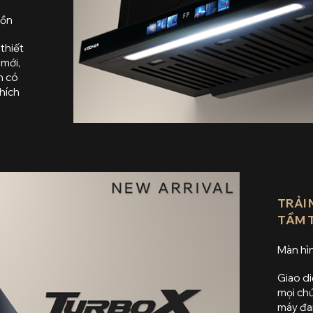
 ồn
thiết
 mới,
n có
hích
TRẢI 
TẦM 
Màn hìn
Giao di
mọi chứ
máy đan