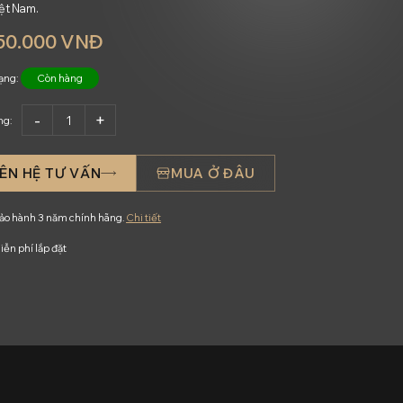
ệt Nam.
50.000 VNĐ
rạng:
Còn hàng
ng:
IÊN HỆ TƯ VẤN
MUA Ở ĐÂU
ảo hành 3 năm chính hãng.
Chi tiết
iễn phí lắp đặt