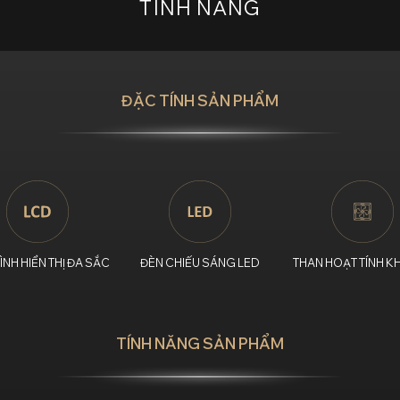
TÍNH NĂNG
ĐẶC TÍNH SẢN PHẨM
ÌNH HIỂN THỊ ĐA SẮC
ĐÈN CHIẾU SÁNG LED
THAN HOẠT TÍNH K
TÍNH NĂNG SẢN PHẨM