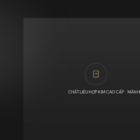
CHẤT LIỆU HỢP KIM CAO CẤP
MÀN H