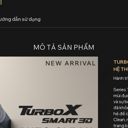
M
ướng dẫn sử dụng
MÔ TẢ SẢN PHẨM
TURBO
HỆ TH
Hành tr
Series 
mùi đượ
và sự b
đã khô
hệ để c
Clean, 
trang b