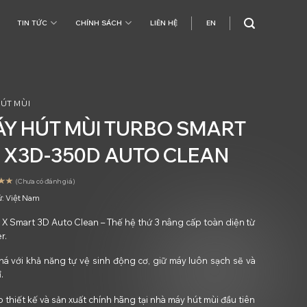
dụng
TIN TỨC
CHÍNH SÁCH
LIÊN HỆ
EN
ÚT MÙI
Y HÚT MÙI TURBO SMART
 X3D-350D AUTO CLEAN
(Chưa có đánh giá)
ứ:
Việt Nam
 X Smart 3D Auto Clean – Thế hệ thứ 3 nâng cấp toàn diện từ
r.
há với khả năng tự vệ sinh động cơ, giữ máy luôn sạch sẽ và
.
 thiết kế và sản xuất chính hãng tại nhà máy hút mùi đầu tiên