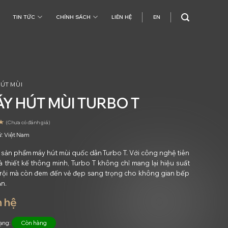
TIN TỨC
CHÍNH SÁCH
LIÊN HỆ
EN
ÚT MÙI
Y HÚT MÙI TURBO T
(Chưa có đánh giá)
ứ:
Việt Nam
sản phẩm máy hút mùi quốc dân Turbo T. Với công nghệ tiên
và thiết kế thông minh, Turbo T không chỉ mang lại hiệu suất
trội mà còn đem đến vẻ đẹp sang trọng cho không gian bếp
ạn.
n hệ
rạng:
Còn hàng