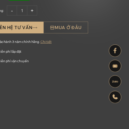
ng:
IÊN HỆ TƯ VẤN
MUA Ở ĐÂU
ảo hành 3 năm chính hãng.
Chi tiết
Facebook
iễn phí lắp đặt
iễn phí vận chuyển
Youtube
Zalo
Hotline