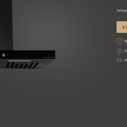
Số lượ
L
B
M
M