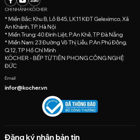
CHI NHÁNH KÖCHER
* Miền Bắc: Khu B, Lô B45, LK11 KĐT Geleximco, Xã
An Khánh, TP. Hà Nội
* Miền Trung: 40 Đinh Liệt, P.An Khê, TP Đà Nẵng
* Miền Nam: 23 Đường Võ Thị Liễu, P.An Phú Đông,
Q.12, TP Hồ Chí Minh
KÖCHER - BẾP TỪ TIÊN PHONG CÔNG NGHỆ
ĐỨC
Email
infor@kocher.vn
Đăng ký nhận bản tin