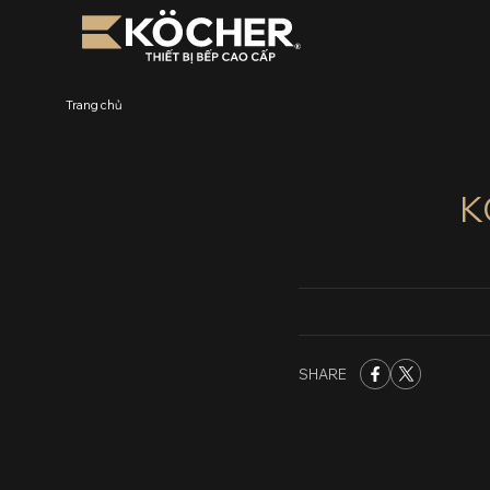
Bỏ
qua
nội
dung
Trang chủ
K
SHARE