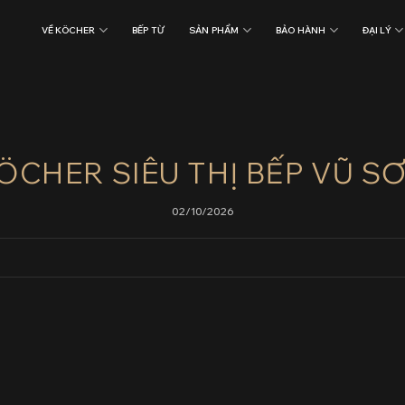
VỀ KÖCHER
BẾP TỪ
SẢN PHẨM
BẢO HÀNH
ĐẠI LÝ
ÖCHER SIÊU THỊ BẾP VŨ S
02/10/2026