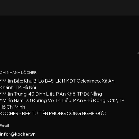
CHI NHÁNH KÖCHER
* Miền Bắc: Khu B, Lô B45, LK11 KĐT Geleximco, Xã An
Khánh, TP. Hà Nội
* Miền Trung: 40 Đinh Liệt, P.An Khê, TP Đà Nẵng
* Miền Nam: 23 Đường Võ Thị Liễu, P.An Phú Đông, Q.12, TP
Hồ Chí Minh
KÖCHER - BẾP TỪ TIÊN PHONG CÔNG NGHỆ ĐỨC
Email
infor@kocher.vn