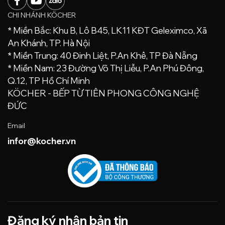
CHI NHÁNH KÖCHER
* Miền Bắc: Khu B, Lô B45, LK11 KĐT Geleximco, Xã
An Khánh, TP. Hà Nội
* Miền Trung: 40 Đinh Liệt, P.An Khê, TP Đà Nẵng
* Miền Nam: 23 Đường Võ Thị Liễu, P.An Phú Đông,
Q.12, TP Hồ Chí Minh
KÖCHER - BẾP TỪ TIÊN PHONG CÔNG NGHỆ
ĐỨC
Email
infor@kocher.vn
Đăng ký nhận bản tin