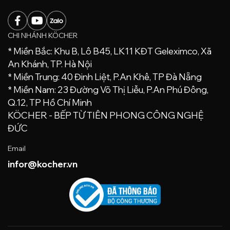
CHI NHÁNH KÖCHER
* Miền Bắc: Khu B, Lô B45, LK11 KĐT Geleximco, Xã
An Khánh, TP. Hà Nội
* Miền Trung: 40 Đinh Liệt, P.An Khê, TP Đà Nẵng
* Miền Nam: 23 Đường Võ Thị Liễu, P.An Phú Đông,
Q.12, TP Hồ Chí Minh
KÖCHER - BẾP TỪ TIÊN PHONG CÔNG NGHỆ
ĐỨC
Email
infor@kocher.vn