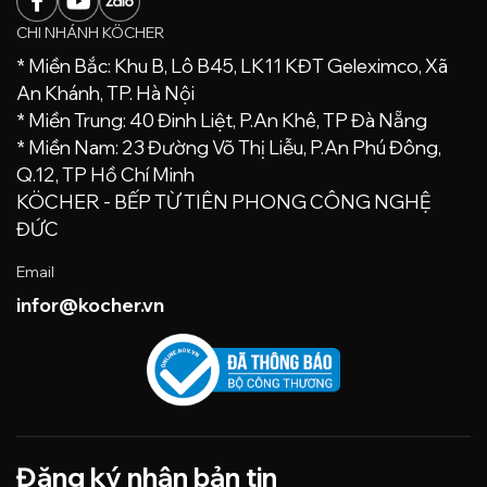
CHI NHÁNH KÖCHER
* Miền Bắc: Khu B, Lô B45, LK11 KĐT Geleximco, Xã
An Khánh, TP. Hà Nội
* Miền Trung: 40 Đinh Liệt, P.An Khê, TP Đà Nẵng
* Miền Nam: 23 Đường Võ Thị Liễu, P.An Phú Đông,
Q.12, TP Hồ Chí Minh
KÖCHER - BẾP TỪ TIÊN PHONG CÔNG NGHỆ
ĐỨC
Email
infor@kocher.vn
Đăng ký nhận bản tin