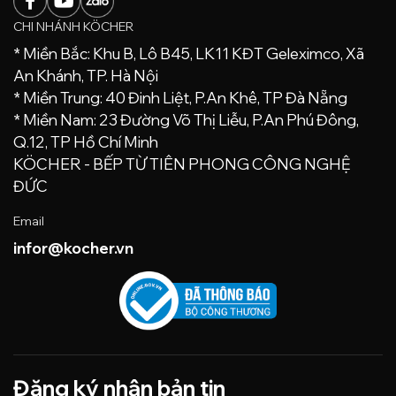
CHI NHÁNH KÖCHER
* Miền Bắc: Khu B, Lô B45, LK11 KĐT Geleximco, Xã
An Khánh, TP. Hà Nội
* Miền Trung: 40 Đinh Liệt, P.An Khê, TP Đà Nẵng
* Miền Nam: 23 Đường Võ Thị Liễu, P.An Phú Đông,
Q.12, TP Hồ Chí Minh
KÖCHER - BẾP TỪ TIÊN PHONG CÔNG NGHỆ
ĐỨC
Email
infor@kocher.vn
Đăng ký nhận bản tin