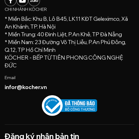
CHI NHÁNH KÖCHER
* Miền Bắc: Khu B, Lô B45, LK11 KĐT Geleximco, Xã
An Khánh, TP. Hà Nội
* Miền Trung: 40 Đinh Liệt, P.An Khê, TP Đà Nẵng
* Miền Nam: 23 Đường Võ Thị Liễu, P.An Phú Đông,
Q.12, TP Hồ Chí Minh
KÖCHER - BẾP TỪ TIÊN PHONG CÔNG NGHỆ
ĐỨC
Email
infor@kocher.vn
Đăng ký nhận bản tin