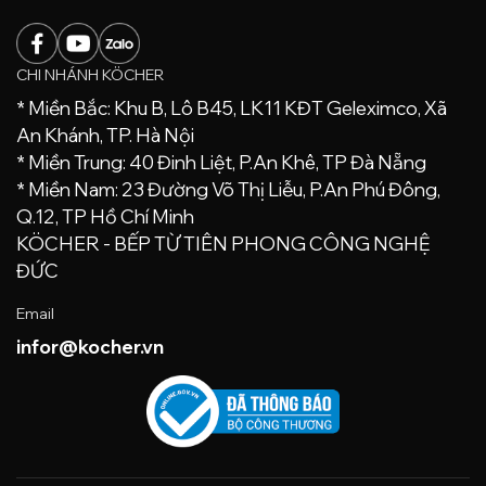
CHI NHÁNH KÖCHER
* Miền Bắc: Khu B, Lô B45, LK11 KĐT Geleximco, Xã
An Khánh, TP. Hà Nội
* Miền Trung: 40 Đinh Liệt, P.An Khê, TP Đà Nẵng
* Miền Nam: 23 Đường Võ Thị Liễu, P.An Phú Đông,
Q.12, TP Hồ Chí Minh
KÖCHER - BẾP TỪ TIÊN PHONG CÔNG NGHỆ
ĐỨC
Email
infor@kocher.vn