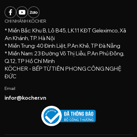
CHI NHÁNH KÖCHER
* Miền Bắc: Khu B, Lô B45, LK11 KĐT Geleximco, Xã
An Khánh, TP. Hà Nội
* Miền Trung: 40 Đinh Liệt, P.An Khê, TP Đà Nẵng
* Miền Nam: 23 Đường Võ Thị Liễu, P.An Phú Đông,
Q.12, TP Hồ Chí Minh
KÖCHER - BẾP TỪ TIÊN PHONG CÔNG NGHỆ
ĐỨC
Email
infor@kocher.vn