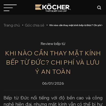
Bỏ
qua
nội
dung
Trang chủ
Góc chia sẻ
Khi nào cần thay mặt kính bếp từ Đức? Chi phí và 
Review bếp từ
KHI NÀO CẦN THAY MẶT KÍNH
BẾP TỪ ĐỨC? CHI PHÍ VÀ LƯU
Ý AN TOÀN
06/01/2026
Bếp từ Đức nổi tiếng với độ bền cao và công
nghệ hiện đại, nhưng mặt kính vẫn có thể bị hư