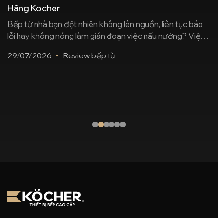
Hãng Kocher
Bếp từ nhà bạn đột nhiên không lên nguồn, liên tục báo
lỗi hay không nóng làm gián đoạn việc nấu nướng? Việc
bê một chiếc bếp cồng kềnh ra tiệm sửa chữa vừa tốn
29/07/2026
Review bếp từ
thời gian, vừa lo ngại rủi ro bị “thay ruột” linh kiện kém
chất lượng. Thấu hiểu điều đó, Trung [...]