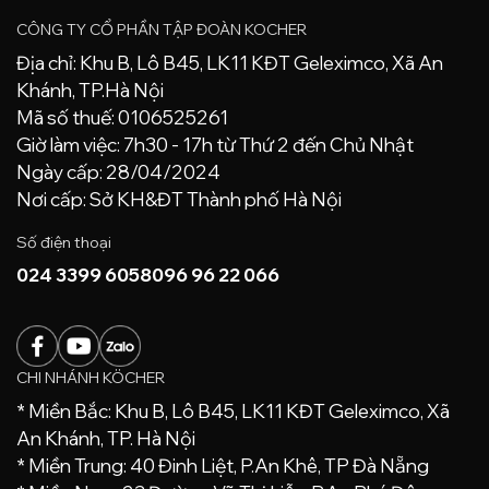
CÔNG TY CỔ PHẦN TẬP ĐOÀN KOCHER
Địa chỉ: Khu B, Lô B45, LK11 KĐT Geleximco, Xã An
Khánh, TP.Hà Nội
Mã số thuế: 0106525261
Giờ làm việc: 7h30 - 17h từ Thứ 2 đến Chủ Nhật
Ngày cấp: 28/04/2024
Nơi cấp: Sở KH&ĐT Thành phố Hà Nội
Số điện thoại
024 3399 6058
096 96 22 066
CHI NHÁNH KÖCHER
* Miền Bắc: Khu B, Lô B45, LK11 KĐT Geleximco, Xã
An Khánh, TP. Hà Nội
* Miền Trung: 40 Đinh Liệt, P.An Khê, TP Đà Nẵng