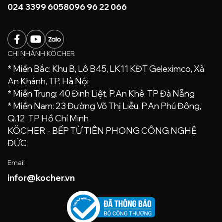
024 3399 6058
096 96 22 066
CHI NHÁNH KÖCHER
* Miền Bắc: Khu B, Lô B45, LK11 KĐT Geleximco, Xã
An Khánh, TP. Hà Nội
* Miền Trung: 40 Đinh Liệt, P.An Khê, TP Đà Nẵng
* Miền Nam: 23 Đường Võ Thị Liễu, P.An Phú Đông,
Q.12, TP Hồ Chí Minh
KÖCHER - BẾP TỪ TIÊN PHONG CÔNG NGHỆ
ĐỨC
Email
infor@kocher.vn