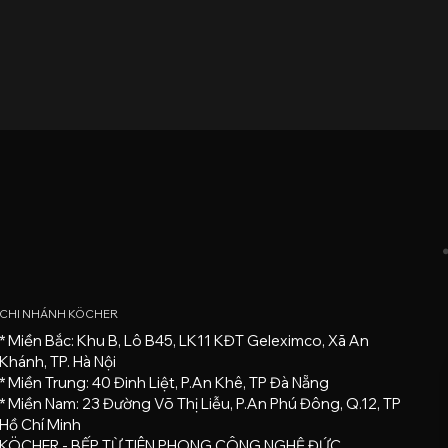
CHI NHÁNH KÖCHER
* Miền Bắc: Khu B, Lô B45, LK11 KĐT Geleximco, Xã An
Khánh, TP. Hà Nội
* Miền Trung: 40 Đinh Liệt, P.An Khê, TP Đà Nẵng
* Miền Nam: 23 Đường Võ Thị Liễu, P.An Phú Đông, Q.12, TP
Hồ Chí Minh
KÖCHER - BẾP TỪ TIÊN PHONG CÔNG NGHỆ ĐỨC