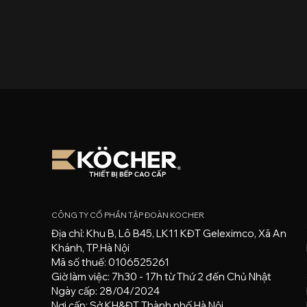
CÔNG TY CỔ PHẦN TẬP ĐOÀN KOCHER
Địa chỉ: Khu B, Lô B45, LK11 KĐT Geleximco, Xã An
Khánh, TP.Hà Nội
Mã số thuế: 0106525261
Giờ làm việc: 7h30 - 17h từ Thứ 2 đến Chủ Nhật
Ngày cấp: 28/04/2024
Nơi cấp: Sở KH&ĐT Thành phố Hà Nội