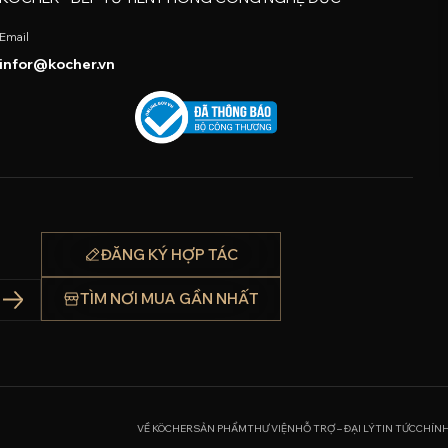
Email
infor@kocher.vn
ĐĂNG KÝ HỢP TÁC
TÌM NƠI MUA GẦN NHẤT
VỀ KÖCHER
SẢN PHẨM
THƯ VIỆN
HỖ TRỢ – ĐẠI LÝ
TIN TỨC
CHÍN