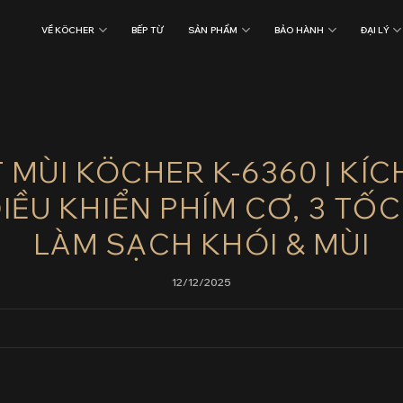
VỀ KÖCHER
BẾP TỪ
SẢN PHẨM
BẢO HÀNH
ĐẠI LÝ
 MÙI KÖCHER K-6360 | KÍ
IỀU KHIỂN PHÍM CƠ, 3 TỐ
LÀM SẠCH KHÓI & MÙI
12/12/2025