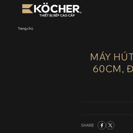
Bỏ
qua
nội
dung
Trang chủ
MÁY HÚT
60CM, Đ
SHARE