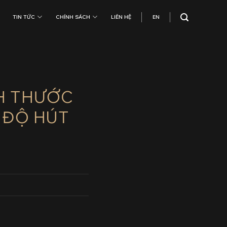
TIN TỨC
CHÍNH SÁCH
LIÊN HỆ
EN
CH THƯỚC
C ĐỘ HÚT