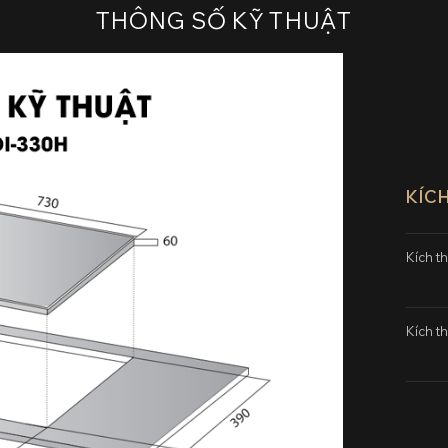
THÔNG SỐ KỸ THUẬT
KÍC
Kích th
Kích t