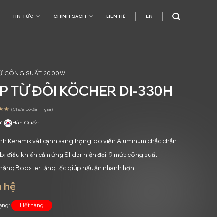
TIN TỨC
CHÍNH SÁCH
LIÊN HỆ
EN
TỪ CÔNG SUẤT 2000W
P TỪ ĐÔI KÖCHER DI-330H
(Chưa có đánh giá)
ứ:
Hàn Quốc
ính Keramik vát cạnh sang trọng, bo viền Aluminum chắc chắn
bị điều khiển cảm ứng Slider hiện đại, 9 mức công suất
năng Booster tăng tốc giúp nấu ăn nhanh hơn
n hệ
rạng:
Hết hàng