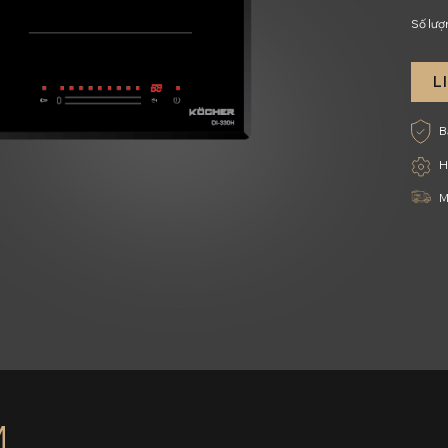
Số lượ
L
B
H
M
M