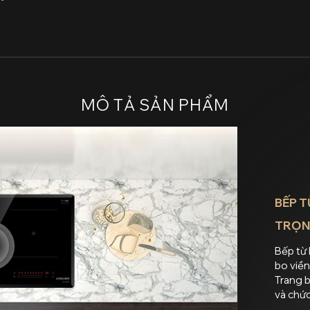
MÔ TẢ SẢN PHẨM
BẾP T
TRỌNG
Bếp từ 
bo viề
Trang b
và chức