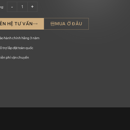
ng:
IÊN HỆ TƯ VẤN
MUA Ở ĐÂU
ảo hành chính hãng 3 năm
ỗ trợ lắp đặt toàn quốc
iễn phí vận chuyển