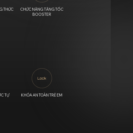
G THỨC
CHỨC NĂNG TĂNG TỐC
BOOSTER
C TỰ
KHÓA AN TOÀN TRẺ EM