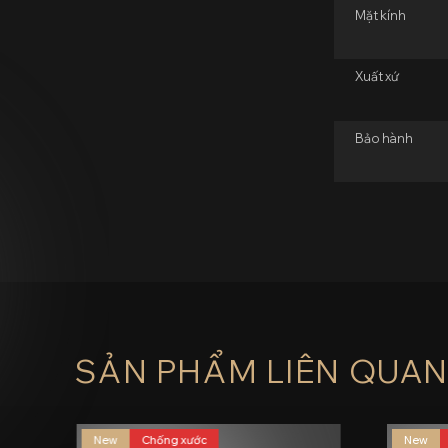
Mặt kính
Xuất xứ
Bảo hành
SẢN PHẨM LIÊN QUA
New
Chống xước
New