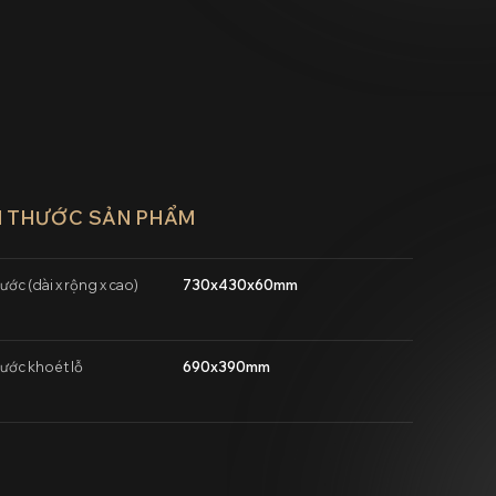
H THƯỚC SẢN PHẨM
ước (dài x rộng x cao)
730x430x60mm
hước khoét lỗ
690x390mm