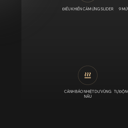
ĐIỀU KHIỂN CẢM ỨNG SLIDER
9 MỨ
CẢNH BÁO NHIỆT DƯ VÙNG
TỰ ĐỘN
NẤU