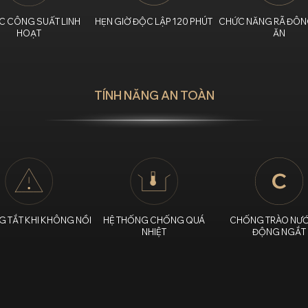
C CÔNG SUẤT LINH
HẸN GIỜ ĐỘC LẬP 120 PHÚT
CHỨC NĂNG RÃ ĐÔN
HOẠT
ĂN
TÍNH NĂNG AN TOÀN
G TẮT KHI KHÔNG NỒI
HỆ THỐNG CHỐNG QUÁ
CHỐNG TRÀO NƯỚ
NHIỆT
ĐỘNG NGẮT