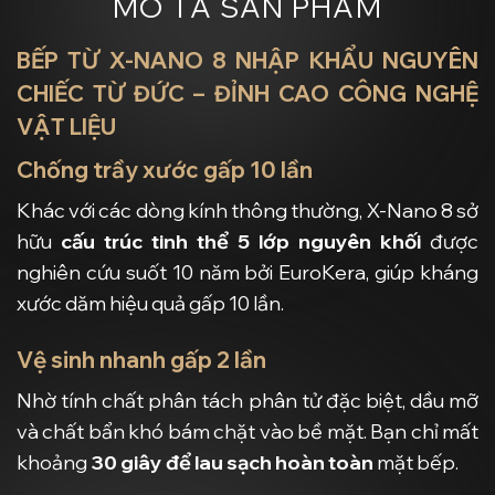
MÔ TẢ SẢN PHẨM
BẾP TỪ X-NANO 8 NHẬP KHẨU NGUYÊN
CHIẾC TỪ ĐỨC – ĐỈNH CAO CÔNG NGHỆ
VẬT LIỆU
Chống trầy xước gấp 10 lần
Khác với các dòng kính thông thường, X-Nano 8 sở
hữu
cấu trúc tinh thể 5 lớp nguyên khối
được
nghiên cứu suốt 10 năm bởi EuroKera, giúp kháng
xước dăm hiệu quả gấp 10 lần.
Vệ sinh nhanh gấp 2 lần
Nhờ tính chất phân tách phân tử đặc biệt, dầu mỡ
và chất bẩn khó bám chặt vào bề mặt. Bạn chỉ mất
khoảng
30 giây để lau sạch hoàn toàn
mặt bếp.