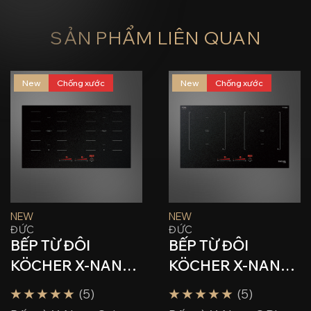
SẢN PHẨM LIÊN QUAN
New
Chống xước
New
Chống xước
NEW
NEW
ĐỨC
ĐỨC
BẾP TỪ ĐÔI
BẾP TỪ ĐÔI
KÖCHER X-NANO
KÖCHER X-NANO
8
8 PLUS
(5)
(5)