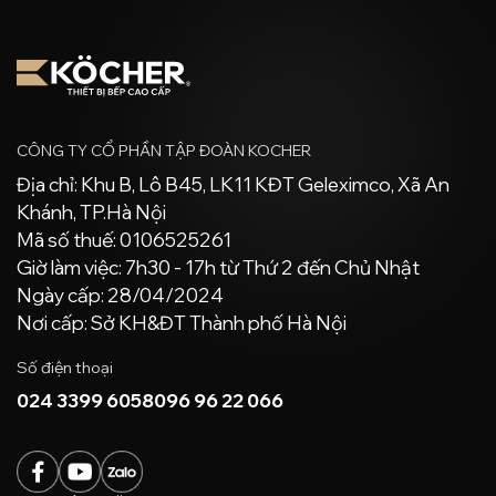
lượng với chính sách
bảo hành mặt kính 10
năm.
CÔNG TY CỔ PHẦN TẬP ĐOÀN KOCHER
Địa chỉ: Khu B, Lô B45, LK11 KĐT Geleximco, Xã An
Khánh, TP.Hà Nội
Mã số thuế: 0106525261
Giờ làm việc: 7h30 - 17h từ Thứ 2 đến Chủ Nhật
Ngày cấp: 28/04/2024
Nơi cấp: Sở KH&ĐT Thành phố Hà Nội
Số điện thoại
024 3399 6058
096 96 22 066