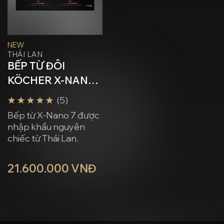
NEW
THÁI LAN
BẾP TỪ ĐÔI
KÖCHER X-NANO
7
(5)
Bếp từ X-Nano 7 được
nhập khẩu nguyên
chiếc từ Thái Lan.
Công nghệ mặt kính
21.600.000 VNĐ
độc quyền từ Pháp
giúp chống xước gấp
10 lần.
Tự tin khẳng định chất