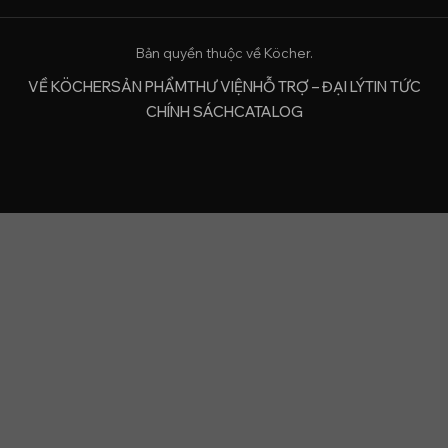
Bản quyền thuộc về Köcher.
VỀ KÖCHER
SẢN PHẨM
THƯ VIỆN
HỖ TRỢ – ĐẠI LÝ
TIN TỨC
CHÍNH SÁCH
CATALOG