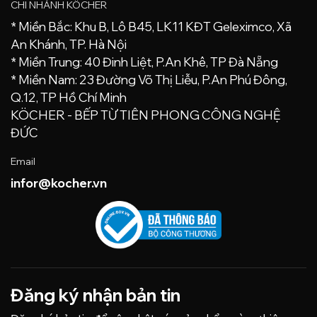
CHI NHÁNH KÖCHER
* Miền Bắc: Khu B, Lô B45, LK11 KĐT Geleximco, Xã
An Khánh, TP. Hà Nội
* Miền Trung: 40 Đinh Liệt, P.An Khê, TP Đà Nẵng
* Miền Nam: 23 Đường Võ Thị Liễu, P.An Phú Đông,
Q.12, TP Hồ Chí Minh
KÖCHER - BẾP TỪ TIÊN PHONG CÔNG NGHỆ
ĐỨC
Email
infor@kocher.vn
Đăng ký nhận bản tin