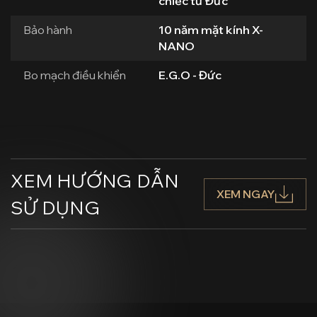
chiếc từ Đức
Bảo hành
10 năm mặt kính X-
NANO
Bo mạch điều khiển
E.G.O - Đức
XEM HƯỚNG DẪN
XEM NGAY
SỬ DỤNG