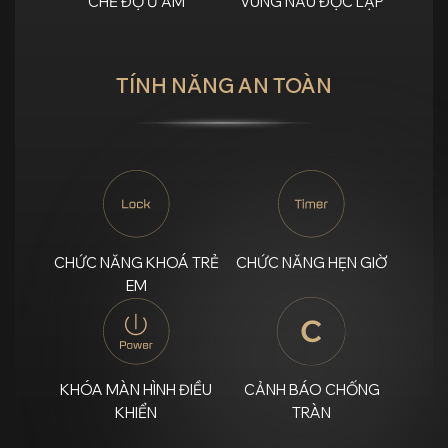
CHẾ ĐỘ
Ủ ẤM
VÙNG NẤU
ĐỘC LẬP
TÍNH NĂNG AN TOÀN
CHỨC NĂNG
KHOÁ TRẺ
CHỨC NĂNG
HẸN GIỜ
EM
KHÓA MÀN HÌNH
ĐIỀU
CẢNH BÁO
CHỐNG
KHIỂN
TRÀN