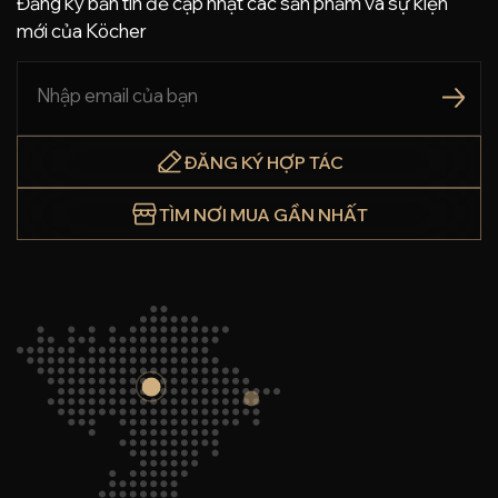
Đăng ký bản tin để cập nhật các sản phẩm và sự kiện
mới của Köcher
ĐĂNG KÝ HỢP TÁC
TÌM NƠI MUA GẦN NHẤT