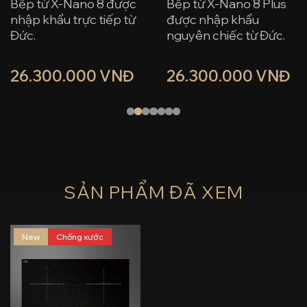
Bếp từ X-Nano 8 được
Bếp từ X-Nano 8 Plus
nhập khẩu trực tiếp từ
được nhập khẩu
Đức.
nguyên chiếc từ Đức.
Sở hữu khả năng
Mặt kính X-NANO
26.300.000 VNĐ
26.300.000 VNĐ
chống xước vượt trội
công nghệ EuroKera
lên đến gấp 10 lần.
Pháp chống xước gấp
10 lần.
Cam kết chất lượng với
chế độ bảo hành mặt
Bảo hành mặt kính lên
kính 10 năm.
đến 10 năm, mang lại
sự an tâm tuyệt đối.
SẢN PHẨM ĐÃ XEM
New
Chống xước