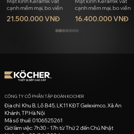
Mặt kính Keramik vát
Mặt kính Keramik vát
cạnh mềm mại, bo viền
cạnh mềm mại, bo viền
Aluminum sang trọng
Aluminum sang trọng
21.500.000 VNĐ
16.400.000 VNĐ
Mang lại cảm giác
Mang lại cảm giác
thanh thoát và cao
thanh thoát và cao
cấp cho không gian
cấp cho không gian
bếp
bếp.
CÔNG TY CỔ PHẦN TẬP ĐOÀN KOCHER
Địa chỉ: Khu B, Lô B45, LK11 KĐT Geleximco, Xã An
Khánh, TP.Hà Nội
Mã số thuế: 0106525261
Giờ làm việc: 7h30 - 17h từ Thứ 2 đến Chủ Nhật