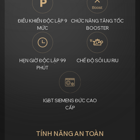
ĐIỀU KHIỂN ĐỘC LẬP 9
CHỨC NĂNG TĂNG TỐC
MỨC
BOOSTER
HẸN GIỜ ĐỘC LẬP 99
CHẾ ĐỘ SÔI LIU RIU
PHÚT
IGBT SIEMENS ĐỨC CAO
CẤP
TÍNH NĂNG AN TOÀN