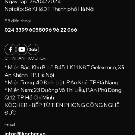
Ngày cấp: 28/04/2024
Nơi cấp: Sở KH&ĐT Thành phố Hà Nội
Số điện thoại
024 3399 6058
096 96 22 066
CHI NHÁNH KÖCHER
* Miền Bắc: Khu B, Lô B45, LK11 KĐT Geleximco, Xã
An Khánh, TP. Hà Nội
* Miền Trung: 40 Đinh Liệt, P.An Khê, TP Đà Nẵng
* Miền Nam: 23 Đường Võ Thị Liễu, P.An Phú Đông,
Q.12, TP Hồ Chí Minh
KÖCHER - BẾP TỪ TIÊN PHONG CÔNG NGHỆ
ĐỨC
Email
infor@kocher.vn