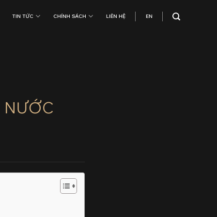
TIN TỨC
CHÍNH SÁCH
LIÊN HỆ
EN
N NƯỚC