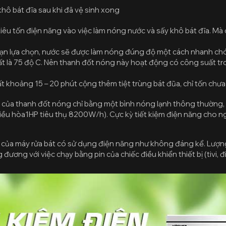
hô bát đĩa sau khi đã vệ sinh xong
iêu tốn điện năng vào việc làm nóng nước và sấy khô bát đĩa. Mà cả
bạn lựa chọn, nước sẽ được làm nóng đúng độ một cách nhanh ch
ất là 75 độ C. Nên thanh đốt nóng này hoạt động có công suất 
ất khoảng 15 – 20 phút cộng thêm tiệt trùng bát đũa, chỉ tốn chư
 của thanh đốt nóng chỉ bằng một bình nóng lạnh thông thường, t
ều hòa1HP tiêu thụ 8200W/h). Cực kỳ tiết kiệm điện năng cho n
n của máy rửa bát có sử dụng điện năng như không đáng kể. Lượ
 đương với việc chạy bằng pin của chiếc điều khiển thiết bị (tivi, 