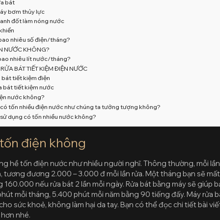
a bát
máy bơm thủy lực
hanh đốt làm nóng nước
 khiển
bao nhiêu số điện/tháng?
ỐN NƯỚC KHÔNG?
bao nhiêu lít nước/tháng?
RỬA BÁT TIẾT KIỆM ĐIỆN NƯỚC
bát tiết kiệm điện
 bát tiết kiệm nước
iện nước không?
có tốn nhiều điện nước như chúng ta tưởng tượng không?
 sử dụng có tốn nhiều nước không?
 tốn điện không
g hề tốn điện nước như nhiều người nghĩ. Thông thường, mỗi lần
ện, tương đương 2.000 – 3.000 đ mỗi lần rửa. Một tháng bạn sẽ m
g 160.000 nếu rửa bát 2 lần mỗi ngày. Rửa bát bằng máy sẽ giúp b
 phút mỗi tháng, 5.400 phút mỗi năm bằng 90 tiếng đấy. Máy rửa bá
cho sức khoẻ, không làm hại da tay. Bạn có thể đọc chi tiết bài vi
 hơn nhé.