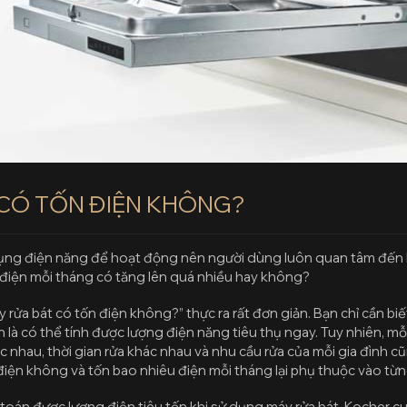
 CÓ TỐN ĐIỆN KHÔNG?
ụng điện năng để hoạt động nên người dùng luôn quan tâm đến 
hí điện mỗi tháng có tăng lên quá nhiều hay không?
áy rửa bát có tốn điện không?” thực ra rất đơn giản. Bạn chỉ cần b
ần là có thể tính được lượng điện năng tiêu thụ ngay. Tuy nhiên, mỗ
c nhau, thời gian rửa khác nhau và nhu cầu rửa của mỗi gia đình 
điện không và tốn bao nhiêu điện mỗi tháng lại phụ thuộc vào từn
h toán được lượng điện tiêu tốn khi sử dụng máy rửa bát, Kocher 