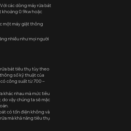
Với các dòng máy rửa bát
mất khoảng 0.9kw hoặc
ặc một máy giặt thông
 năng nhiều như mọi người
rửa bát tiêu thụ tùy theo
 thông số kỹ thuật của
 có công suất từ 700 –
rửa khác nhau mà mức tiêu
y, do vậy chúng ta sẽ mặc
toán.
 bát có tốn điện không và
 rửa mà khả năng tiêu thụ