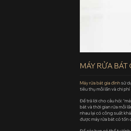
MÁY RỬA BÁT
Máy rửa bát gia đình
sử d
tiêu thụ mỗi lần và chi p
Để trả lời cho câu hỏi: “m
bát và thời gian rửa mỗi l
nhau lại có công suất khá
được máy rửa bát có tốn 
Để các bạn có thể tự tín