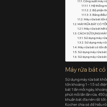
Công suất máy rử
1. Hệ thống 
2. Bộ phận t
3. Bảng điều
Máy rửa bát tốn 
MÁY RỬA BÁT CÓ T
Máy rửa bát hết 
CÁCH SỬ DỤNG MÁY 
Sử dụng máy rửa 
Sử dụng máy rửa
Máy rửa bát có tốn đ
Sử dụng máy rửa bát 
Sử dụng máy rửa bát
Máy rửa bát có
Sử dụng máy rửa bát khôn
tốn khoảng 1 – 1.5 số đi
bát 1 lần mỗi ngày, khoản
phút mỗi lần lần rửa, 450
khuẩn bát đĩa nên rất tốt 
Kocher chia sẻ để hiểu rõ