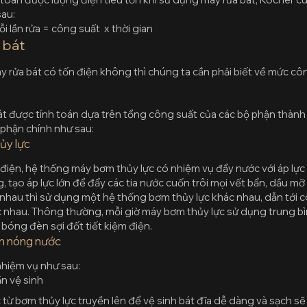
au:
i lần rửa = công suất x thời gian
 bát
y rửa bát có tốn điện không thì chúng ta cần phải biết về mức cô
át được tính toán dựa trên tổng công suất của các bộ phận thàn
phận chính như sau:
ủy lực
 điện, hệ thống máy bơm thủy lực có nhiệm vụ đẩy nước với áp lực
 tạo áp lực lớn để đẩy các tia nước cuốn trôi mọi vết bẩn, dầu mỡ
 nhau thì sử dụng một hệ thống bơm thủy lực khác nhau, dẫn tới c
c nhau. Thông thường, mỗi giờ máy bơm thủy lực sử dụng trung 
bóng đèn sợi đốt tiết kiệm điện.
àm nóng nước
hiệm vụ như sau:
n vệ sinh
ừ bơm thủy lực truyền lên để vệ sinh bát đĩa dễ dàng và sạch sẽ