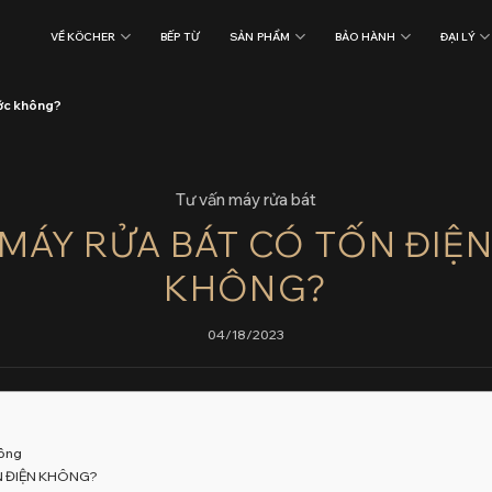
VỀ KÖCHER
BẾP TỪ
SẢN PHẨM
BẢO HÀNH
ĐẠI LÝ
ước không?
Tư vấn máy rửa bát
MÁY RỬA BÁT CÓ TỐN ĐIỆ
KHÔNG?
04/18/2023
hông
N ĐIỆN KHÔNG?