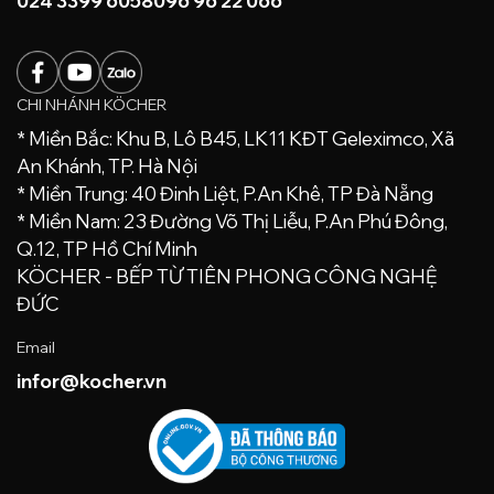
024 3399 6058
096 96 22 066
CHI NHÁNH KÖCHER
* Miền Bắc: Khu B, Lô B45, LK11 KĐT Geleximco, Xã
An Khánh, TP. Hà Nội
* Miền Trung: 40 Đinh Liệt, P.An Khê, TP Đà Nẵng
* Miền Nam: 23 Đường Võ Thị Liễu, P.An Phú Đông,
Q.12, TP Hồ Chí Minh
KÖCHER - BẾP TỪ TIÊN PHONG CÔNG NGHỆ
ĐỨC
Email
infor@kocher.vn