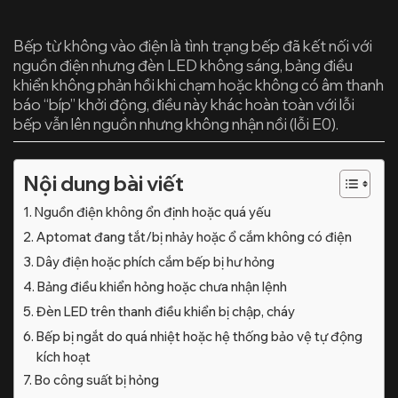
Bếp từ không vào điện là tình trạng bếp đã kết nối với
nguồn điện nhưng đèn LED không sáng, bảng điều
khiển không phản hồi khi chạm hoặc không có âm thanh
báo “bíp” khởi động, điều này khác hoàn toàn với lỗi
bếp vẫn lên nguồn nhưng không nhận nồi (lỗi E0)
.
Nội dung bài viết
Nguồn điện không ổn định hoặc quá yếu
Aptomat đang tắt/bị nhảy hoặc ổ cắm không có điện
Dây điện hoặc phích cắm bếp bị hư hỏng
Bảng điều khiển hỏng hoặc chưa nhận lệnh
Đèn LED trên thanh điều khiển bị chập, cháy
Bếp bị ngắt do quá nhiệt hoặc hệ thống bảo vệ tự động
kích hoạt
Bo công suất bị hỏng