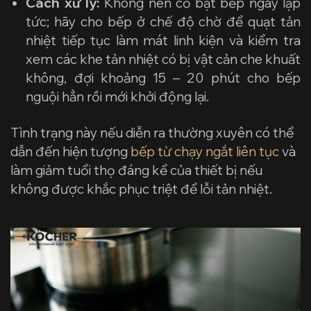
Cách xử lý:
Không nên cố bật bếp ngay lập
tức; hãy cho bếp ở chế độ chờ để quạt tản
nhiệt tiếp tục làm mát linh kiện và kiểm tra
xem các khe tản nhiệt có bị vật cản che khuất
không, đợi khoảng 15 – 20 phút cho bếp
nguội hẳn rồi mới khởi động lại.
Tình trạng này nếu diễn ra thường xuyên có thể
dẫn đến hiện tượng
bếp từ chạy ngắt liên tục
và
làm giảm tuổi thọ đáng kể của thiết bị nếu
không được khắc phục triệt để lỗi tản nhiệt.