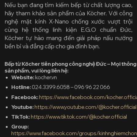
Nếu bạn đang tìm kiếm bếp từ chất lượng cao,
hãy tham khảo sản phẩm của Köcher
. Với công
nghệ mặt kính X-Nano chống xước vượt trội
cùng hệ thống linh kiện E.G.O chuẩn Đức,
Köcher tự hào mang đến giải pháp nấu nướng
bền bỉ và đẳng cấp cho gia đình bạn.
Bếp từ Köcher tiên phong công nghệ Đức – Mọi thông ti
sản phẩm, vui lòng liên hệ:
Website:
kocher.vn
Hotline:
024.3399.6058 – 096 96 22 066
Facebook:
https://www.facebook.com/kocher.offici
Youtube:
https://www.youtube.com/@kocher.official
TikTok:
https://www.tiktok.com/@kocher.official
Group:
https://www.facebook.com/groups/kinhnghiemchon