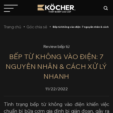
Bỏ
qua
nội
dung
Trang chủ
Góc chia sẻ
Bếp từ không vào điện: 7 nguyên nhân & cách xử 
Review bếp từ
BẾP TỪ KHÔNG VÀO ĐIỆN: 7
NGUYÊN NHÂN & CÁCH XỬ LÝ
NHANH
11/22/2022
Tình trạng
bếp từ không vào điện
khiến việc
chuẩn bị bữa cơm gia đình bị gián đoạn, gây ra