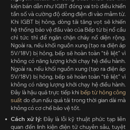
kiện bán dẫn như IGBT đóng vai trò điều khiển
tần số và cường độ dòng điện đi vào mâm từ.
Khi IGBT bị hỏng, dòng tải tăng vọt sẽ khiến
hệ thống bảo vệ đầu vào của Bếp từ bị nổ cầu
chì tức thì để ngăn chặn cháy nổ diện rộng.
Ngoài ra, nếu khối nguồn xung (tạo ra điện áp
5V/18V) bị hỏng, bếp sẽ hoàn toàn “tê liệt” vì
không có năng lượng khởi chạy hệ điều hành.
Ngoài ra, nếu khối nguồn xung (tạo ra điện áp
5V/18V) bị hỏng, bếp sẽ hoàn toàn “tê liệt” vì
không có năng lượng khởi chạy hệ điều hành.
Đây là hậu quả trực tiếp khi
bếp từ hỏng công
suất
do đun nấu quá tải trong thời gian dài mà
không có cơ chế bảo vệ tốt.
Cách xử lý:
Đây là lỗi kỹ thuật phức tạp liên
quan đến linh kiện điện tử chuyên sâu, tuyệt