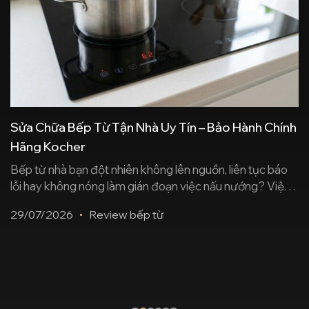
Sửa Chữa Bếp Từ Tận Nhà Uy Tín – Bảo Hành Chính
Hãng Kocher
Bếp từ nhà bạn đột nhiên không lên nguồn, liên tục báo
lỗi hay không nóng làm gián đoạn việc nấu nướng? Việc
bê một chiếc bếp cồng kềnh ra tiệm sửa chữa vừa tốn
29/07/2026
Review bếp từ
thời gian, vừa lo ngại rủi ro bị “thay ruột” linh kiện kém
chất lượng. Thấu hiểu điều đó, Trung [...]