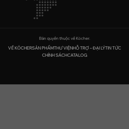
Bản quyền thuộc về Köcher.
VỀ KÖCHER
SẢN PHẨM
THƯ VIỆN
HỖ TRỢ – ĐẠI LÝ
TIN TỨC
CHÍNH SÁCH
CATALOG