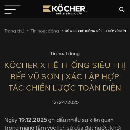
Bỏ
qua
nội
dung
Trang chủ
Tin hoạt động
KÖCHER x HỆ THỐNG SIÊU THỊ BẾP VŨ SƠN |
Tin hoạt động
KÖCHER X HỆ THỐNG SIÊU THỊ
BẾP VŨ SƠN | XÁC LẬP HỢP
TÁC CHIẾN LƯỢC TOÀN DIỆN
12/24/2025
Ngày
19.12.2025
ghi dấu nhiều sự kiện quan
trọng mang tầm vóc lịch sử của đất nước: khởi