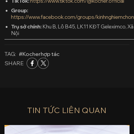
TikTok:
https://www.tiktok.com/@kocher.official
Group:
https://www.facebook.com/groups/kinhnghiemchon
Trụ sở chính:
Khu B, Lô B45, LK11 KĐT Geleximco, Xã
Nội
TAG:
#Kocher
hợp tác
SHARE
TIN TỨC LIÊN QUAN