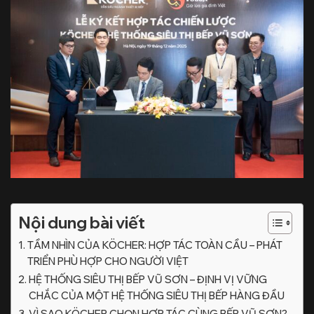
Nội dung bài viết
TẦM NHÌN CỦA KÖCHER: HỢP TÁC TOÀN CẦU – PHÁT
TRIỂN PHÙ HỢP CHO NGƯỜI VIỆT
HỆ THỐNG SIÊU THỊ BẾP VŨ SƠN – ĐỊNH VỊ VỮNG
CHẮC CỦA MỘT HỆ THỐNG SIÊU THỊ BẾP HÀNG ĐẦU
VÌ SAO KÖCHER CHỌN HỢP TÁC CÙNG BẾP VŨ SƠN?