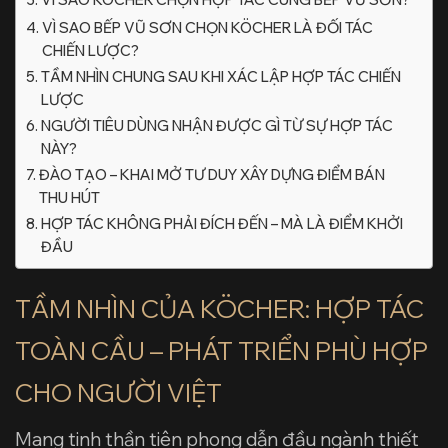
VÌ SAO BẾP VŨ SƠN CHỌN KÖCHER LÀ ĐỐI TÁC
CHIẾN LƯỢC?
TẦM NHÌN CHUNG SAU KHI XÁC LẬP HỢP TÁC CHIẾN
LƯỢC
NGƯỜI TIÊU DÙNG NHẬN ĐƯỢC GÌ TỪ SỰ HỢP TÁC
NÀY?
ĐÀO TẠO – KHAI MỞ TƯ DUY XÂY DỰNG ĐIỂM BÁN
THU HÚT
HỢP TÁC KHÔNG PHẢI ĐÍCH ĐẾN – MÀ LÀ ĐIỂM KHỞI
ĐẦU
TẦM NHÌN CỦA KÖCHER: HỢP TÁC
TOÀN CẦU – PHÁT TRIỂN PHÙ HỢP
CHO NGƯỜI VIỆT
Mang tinh thần tiên phong dẫn đầu ngành thiết