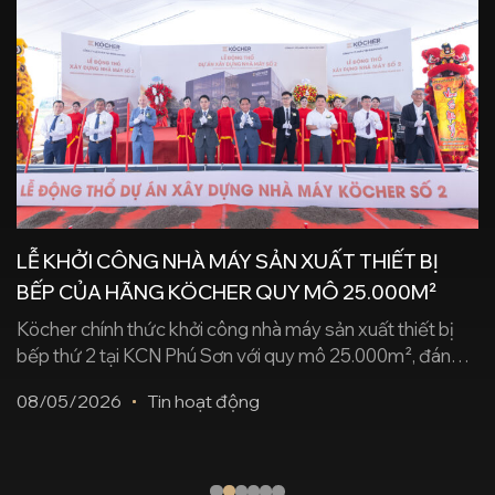
LỄ KHỞI CÔNG NHÀ MÁY SẢN XUẤT THIẾT BỊ
BẾP CỦA HÃNG KÖCHER QUY MÔ 25.000M²
Köcher chính thức khởi công nhà máy sản xuất thiết bị
bếp thứ 2 tại KCN Phú Sơn với quy mô 25.000m², đánh
dấu bước phát triển trong chiến lược đầu tư sản xuất,
08/05/2026
Tin hoạt động
hướng tới đáp ứng tiêu chuẩn quốc tế và mở rộng ra thị
trường toàn cầu. Köcher vừa tổ chức lễ [...]