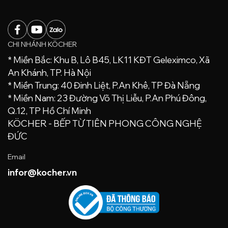
CHI NHÁNH KÖCHER
* Miền Bắc: Khu B, Lô B45, LK11 KĐT Geleximco, Xã
An Khánh, TP. Hà Nội
* Miền Trung: 40 Đinh Liệt, P.An Khê, TP Đà Nẵng
* Miền Nam: 23 Đường Võ Thị Liễu, P.An Phú Đông,
Q.12, TP Hồ Chí Minh
KÖCHER - BẾP TỪ TIÊN PHONG CÔNG NGHỆ
ĐỨC
Email
infor@kocher.vn